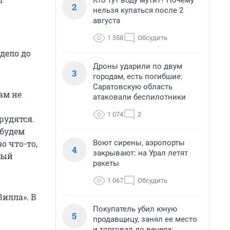
Кто тут воду мутит? Почему
2
нельзя купаться после 2
августа
1 358
Обсудить
дело до
Дроны ударили по двум
3
городам, есть погибшие:
Саратовскую область
ам не
атаковали беспилотники
1 074
2
рудятся.
 будем
Воют сирены, аэропорты
о что-то,
4
закрывают: на Урал летят
ный
ракеты
1 067
Обсудить
илла». В
Покупатель убил юную
5
продавщицу, занял ее место
и торговал до вечера: