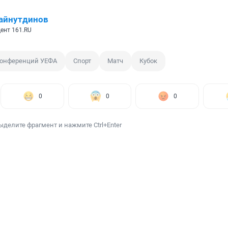
айнутдинов
ент 161.RU
конференций УЕФА
Спорт
Матч
Кубок
0
0
0
ыделите фрагмент и нажмите Ctrl+Enter