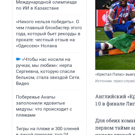
Международной олимпиаде
по ИИ в Казахстане
«Никого нельзя победить». О
чем главный блокбастер этого
года, который бьет рекорды в
прокате: честный отзыв на
«Одиссею» Нолана
«Чтобы нас носили на
ручках, мы любим»: нерпа
Сергеевна, которую спасли
«Кристал Пэлас» выиг
бельком, стала звездой Сети.
Источник: 
пресс-служб
Видео
Английский «Кр
Побережье Анапы
заполонили ядовитые
1:0 в финале Л
медузы: что происходит с
пляжами
Для обеих кома
первом тайме ан
Тигры на пляже и 300 оленей
начале второй
в дикой природе: топ-24