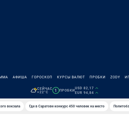
АММА
АФИША
ГОРОСКОП
КУРСЫ ВАЛЮТ
ПРОБКИ
ZODY
И
USD 82,17
СЕЙЧАС
1
ПРОБКИ
+22°C
EUR 94,84
кого вокзала
Где в Саратове конкурс 450 человек на место
Политобз