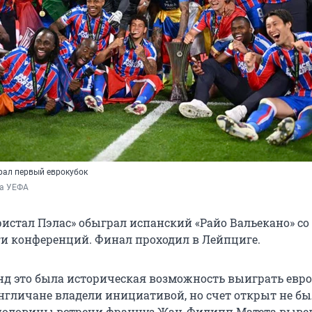
рал первый еврокубок
а УЕФА 
истал Пэлас» обыграл испанский «Райо Вальекано» со
иги конференций. Финал проходил в Лейпциге.
нд это была историческая возможность выиграть евро
гличане владели инициативой, но счет открыт не был 
 половины встречи француз Жан-Филипп Матета выве