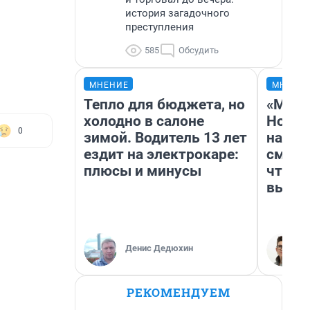
история загадочного
преступления
585
Обсудить
МНЕНИЕ
МНЕНИ
Тепло для бюджета, но
«Мы в
холодно в салоне
Нолан
0
зимой. Водитель 13 лет
настр
ездит на электрокаре:
смотр
плюсы и минусы
чтобы
выгля
Денис Дедюхин
РЕКОМЕНДУЕМ