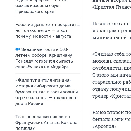
самых красивых бухт
«Кристал Пэлас» 
Приморского края
После этого ан
Рабочий день хотят сократить,
испанцам пришл
но только летом — и вот
почему. Новости 7 августа
минимальной по
Звездные гости в 500-
«Считаю себя то
летнем соборе: Криштиану
можешь сделат
Роналду готовится сыграть
свадьбу века на Мадейре
футболисты, пре
С этого мы нача
«Жила тут интеллигенция».
старательно ра
История сибирского дома-
отдачу получишь
бумеранга, где в гости ходили
тренер «Кристал
через балконы, — таких всего
два в России
Ранее второй п
Тело россиянки нашли во
финале Лиги ч
Французских Альпах. Как она
«Арсенал».
погибла?