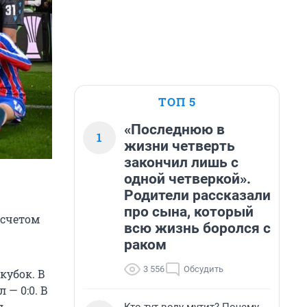
ТОП 5
«Последнюю в
1
жизни четверть
закончил лишь с
одной четверкой».
Родители рассказали
про сына, который
 счетом
всю жизнь боролся с
раком
3 556
Обсудить
кубок. В
— 0:0. В
л