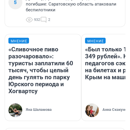
5
погибшие: Саратовскую область атаковали
беспилотники
932
2
МНЕНИЕ
МНЕНИЕ
«Сливочное пиво
«Был только 10
разочаровало»:
349 рублей». К
туристы заплатили 60
педагогов сэк
тысяч, чтобы целый
на билетах и р
день гулять по парку
Крым на маши
Юрского периода и
Хогвартсу
Яна Шаламова
Анна Скакунов