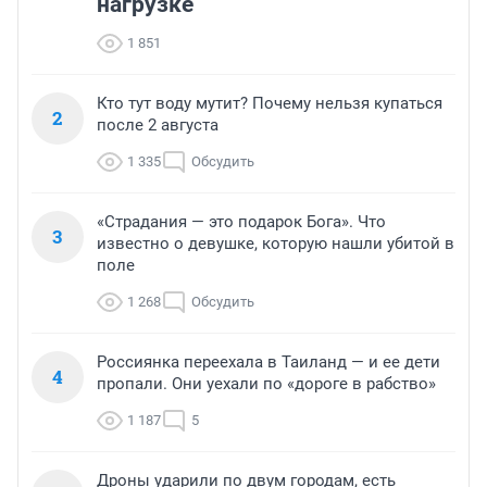
нагрузке
1 851
Кто тут воду мутит? Почему нельзя купаться
2
после 2 августа
1 335
Обсудить
«Страдания — это подарок Бога». Что
3
известно о девушке, которую нашли убитой в
поле
1 268
Обсудить
Россиянка переехала в Таиланд — и ее дети
4
пропали. Они уехали по «дороге в рабство»
1 187
5
Дроны ударили по двум городам, есть