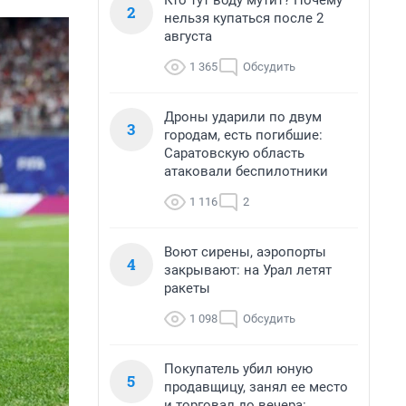
Кто тут воду мутит? Почему
2
нельзя купаться после 2
августа
1 365
Обсудить
Дроны ударили по двум
3
городам, есть погибшие:
Саратовскую область
атаковали беспилотники
1 116
2
Воют сирены, аэропорты
4
закрывают: на Урал летят
ракеты
1 098
Обсудить
Покупатель убил юную
5
продавщицу, занял ее место
и торговал до вечера: