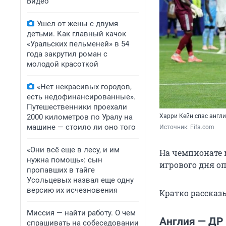
Видео
Ушел от жены с двумя
детьми. Как главный качок
«Уральских пельменей» в 54
года закрутил роман с
молодой красоткой
«Нет некрасивых городов,
есть недофинансированные».
Путешественники проехали
2000 километров по Уралу на
Харри Кейн спас англ
машине — стоило ли оно того
Источник: 
Fifa.com
«Они всё еще в лесу, и им
На чемпионате 
нужна помощь»: сын
игрового дня о
пропавших в тайге
Усольцевых назвал еще одну
версию их исчезновения
Кратко рассказ
Миссия — найти работу. О чем
Англия — ДР 
спрашивать на собеседовании