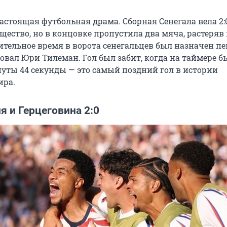
астоящая футбольная драма. Сборная Сенегала вела 2:
ество, но в концовке пропустила два мяча, растеряв 
ительное время в ворота сенегальцев был назначен пе
овал Юри Тилеман. Гол был забит, когда на таймере б
нуты 44 секунды — это самый поздний гол в истории
ира.
 и Герцеговина 2:0