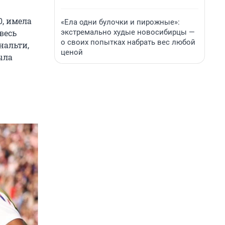
0, имела
«Ела одни булочки и пирожные»:
экстремально худые новосибирцы —
весь
о своих попытках набрать вес любой
нальти,
ценой
ыла