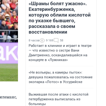
«Шрамы болят ужасно».
Екатеринбурженка,
которую облили кислотой
по указке бывшего,
рассказала о своем
восстановлении
8 часов
9 169
58
Работает в клинике и играет в театре
— что известно о сестре Вани
Дмитриенко, оскандалившейся на
концерте в «Лужниках»
«Не вольеры, а камеры пыток»:
девушка пожаловалась на состояние
экопарка «Лотос» в Уссурийске
Выжившая после атаки с кислотой
 Тилеманс,
петербурженка выписалась из
больницы