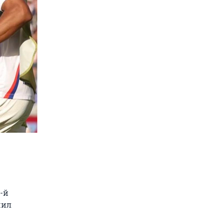
-й
чил