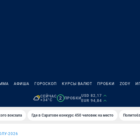
АММА
АФИША
ГОРОСКОП
КУРСЫ ВАЛЮТ
ПРОБКИ
ZODY
И
USD 82,17
СЕЙЧАС
2
ПРОБКИ
+34°C
EUR 94,84
кого вокзала
Где в Саратове конкурс 450 человек на место
Политобз
ОЛУ-2026