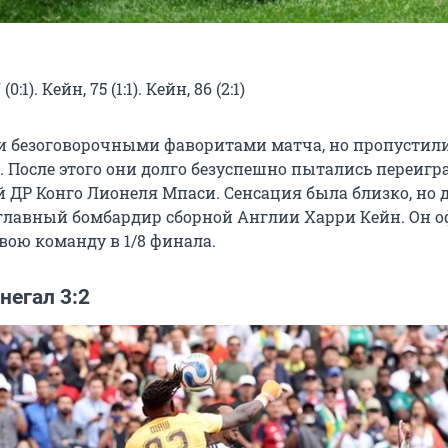
0:1). Кейн, 75 (1:1). Кейн, 86 (2:1)
 безоговорочными фаворитами матча, но пропустили
. После этого они долго безуспешно пытались переигр
 ДР Конго Лионеля Мпаси. Сенсация была близко, но д
 главный бомбардир сборной Англии Харри Кейн. Он 
вою команду в 1/8 финала.
негал 3:2