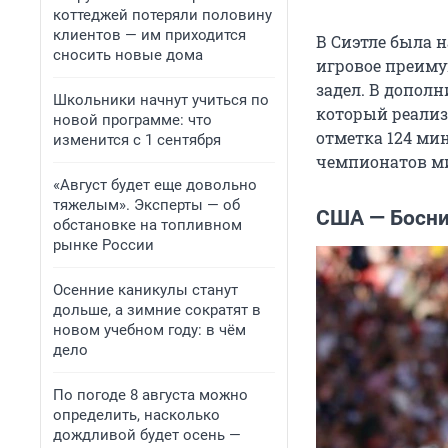
коттеджей потеряли половину
клиентов — им приходится
В Сиэтле была н
сносить новые дома
игровое преимущ
задел. В дополн
Школьники начнут учиться по
который реализ
новой программе: что
отметка 124 ми
изменится с 1 сентября
чемпионатов м
«Август будет еще довольно
тяжелым». Эксперты — об
США — Босния
обстановке на топливном
рынке России
Осенние каникулы станут
дольше, а зимние сократят в
новом учебном году: в чём
дело
По погоде 8 августа можно
определить, насколько
дождливой будет осень —