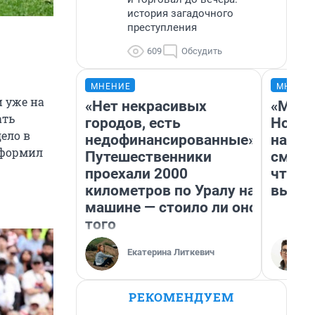
история загадочного
преступления
609
Обсудить
МНЕНИЕ
МНЕНИ
 уже на
«Нет некрасивых
«Мы в
ать
городов, есть
Нолан
ело в
недофинансированные».
настр
оформил
Путешественники
смотр
проехали 2000
чтобы
километров по Уралу на
выгля
машине — стоило ли оно
того
Екатерина Литкевич
РЕКОМЕНДУЕМ