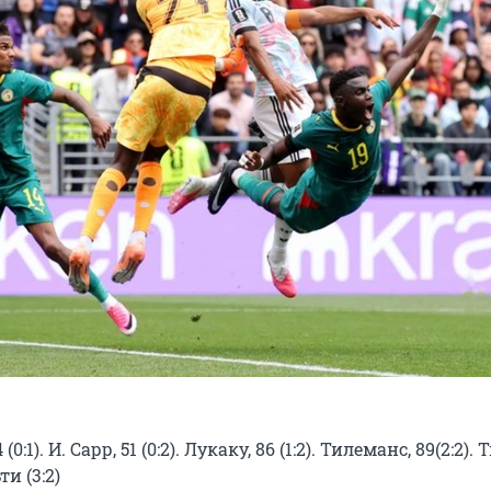
0:1). И. Сарр, 51 (0:2). Лукаку, 86 (1:2). Тилеманс, 89(2:2).
ти (3:2)