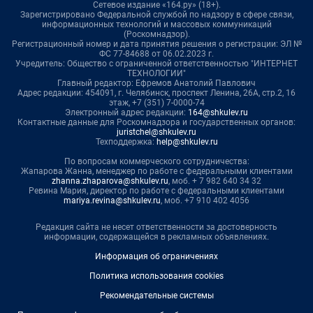
Сетевое издание «164.ру» (18+).
Зарегистрировано Федеральной службой по надзору в сфере связи,
информационных технологий и массовых коммуникаций
(Роскомнадзор).
Регистрационный номер и дата принятия решения о регистрации: ЭЛ №
ФС 77-84688 от 06.02.2023 г.
Учредитель: Общество с ограниченной ответственностью "ИНТЕРНЕТ
ТЕХНОЛОГИИ"
Главный редактор: Ефремов Анатолий Павлович
Адрес редакции: 454091, г. Челябинск, проспект Ленина, 26А, стр.2, 16
этаж, +7 (351) 7-0000-74
Электронный адрес редакции:
164@shkulev.ru
Контактные данные для Роскомнадзора и государственных органов:
juristchel@shkulev.ru
Техподдержка:
help@shkulev.ru
По вопросам коммерческого сотрудничества:
Жапарова Жанна, менеджер по работе с федеральными клиентами
zhanna.zhaparova@shkulev.ru
, моб. + 7 982 640 34 32
Ревина Мария, директор по работе с федеральными клиентами
mariya.revina@shkulev.ru
, моб. +7 910 402 4056
Редакция сайта не несет ответственности за достоверность
информации, содержащейся в рекламных объявлениях.
Информация об ограничениях
Политика использования cookies
Рекомендательные системы