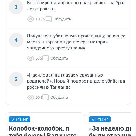
Воют сирены, аэропорты закрывают: на Урал
3
летят ракеты
1 175
Обсудить
Покупатель убил юную продавщицу, занял ее
4
место и торговал до вечера: история
загадочного преступления
676
Обсудить
«Насиловал на глазах у связанных
5
родителей». Новый поворот в деле убийства
россиян в Таиланде
604
Обсудить
МНЕНИЕ
МНЕНИЕ
Колобок-колобок, я
«За неделю две
тебя боюсь! Ради чего
были страшные