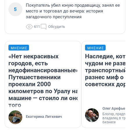
Покупатель убил юную продавщицу, занял ее
5
место и торговал до вечера: история
загадочного преступления
611
Обсудить
МНЕНИЕ
МНЕНИЕ
«Нет некрасивых
Наследие, кото
городов, есть
чудом не разва
недофинансированные».
транспортный 
Путешественники
разнес миф о 
проехали 2000
советских доро
километров по Уралу на
машине — стоило ли оно
того
Олег Арефьев
Блогер, предпри
Екатерина Литкевич
владелец в тра
бизнесе