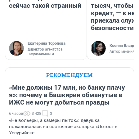
сейчас такой странный
тысяч, чтобы п
кредит, — к не
приехала служ
безопасности
Екатерина Торопова
Ксения Владим
директор агентства
Автор мнения
недвижимости
РЕКОМЕНДУЕМ
«Мне должны 17 млн, но банку плачу
я»: почему в Башкирии обманутые в
ИЖС не могут добиться правды
6 часов
3 428
3
«Не вольеры, а камеры пыток»: девушка
пожаловалась на состояние экопарка «Лотос» в
Уссурийске