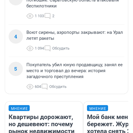
погибшие: Саратовскую область атаковали
беспилотники
1 103
2
Воют сирены, аэропорты закрывают: на Урал
4
летят ракеты
1 094
Обсудить
Покупатель убил юную продавщицу, занял ее
5
место и торговал до вечера: история
загадочного преступления
604
Обсудить
МНЕНИЕ
МНЕНИЕ
Квартиры дорожают,
Мой банк меня
но дешевеют: почему
бережет. Журн
рынок недвижимости
хотела снять 2