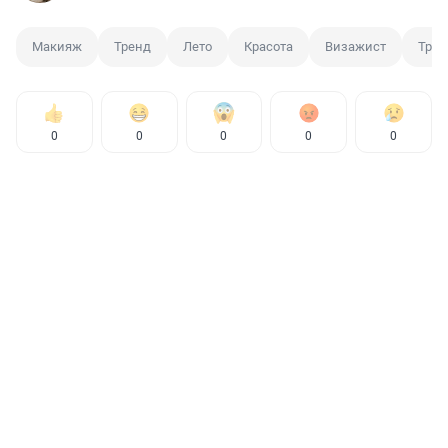
Макияж
Тренд
Лето
Красота
Визажист
Троп
0
0
0
0
0