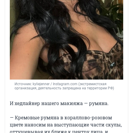
Источник: 
kyliejenner 
/ Instagram.com (экстремистская 
организация, деятельность запрещена на территории РФ)
И хедлайнер нашего макияжа — румяна.
— Кремовые румяна в кораллово-розовом
цвете наносим на выступающие части скулы,
оттушевывая их ближе к центру лица, и