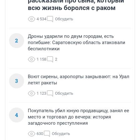
рассказали про сына, который
всю жизнь боролся с раком
4 534
Обсудить
Дроны ударили по двум городам, есть
2
погибшие: Саратовскую область атаковали
беспилотники
1 158
2
Воют сирены, аэропорты закрывают: на Урал
3
летят ракеты
1 123
Обсудить
Покупатель убил юную продавщицу, занял ее
4
место и торговал до вечера: история
загадочного преступления
630
Обсудить