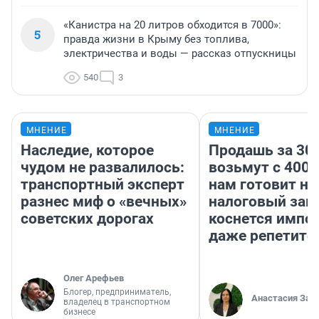
«Канистра на 20 литров обходится в 7000»:
5
правда жизни в Крыму без топлива,
электричества и воды — рассказ отпускницы
540
3
МНЕНИЕ
МНЕНИЕ
Наследие, которое
Продашь за 300
чудом не развалилось:
возьмут с 4000
транспортный эксперт
нам готовит н
разнес миф о «вечных»
налоговый зако
советских дорогах
коснется импор
даже репетито
Олег Арефьев
Блогер, предприниматель,
Анастасия Зав
владелец в транспортном
бизнесе