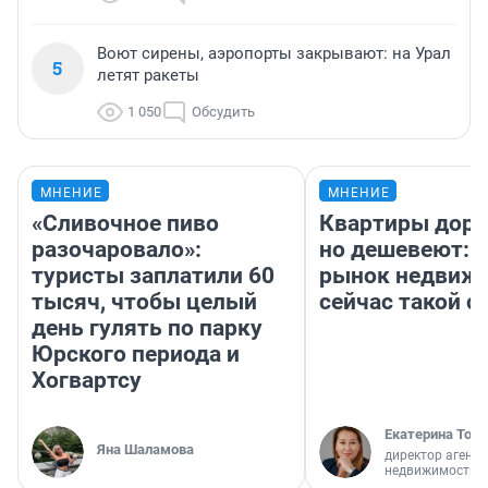
Воют сирены, аэропорты закрывают: на Урал
5
летят ракеты
1 050
Обсудить
МНЕНИЕ
МНЕНИЕ
«Сливочное пиво
Квартиры дор
разочаровало»:
но дешевеют: 
туристы заплатили 60
рынок недвиж
тысяч, чтобы целый
сейчас такой 
день гулять по парку
Юрского периода и
Хогвартсу
Екатерина Торо
Яна Шаламова
директор агентс
недвижимости