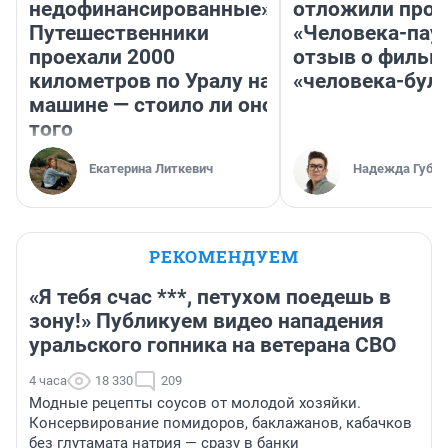
недофинансированные».
отложили прок
Путешественники
«Человека-пау
проехали 2000
отзыв о фильм
километров по Уралу на
«человека-бул
машине — стоило ли оно
того
Екатерина Литкевич
Надежда Губар
РЕКОМЕНДУЕМ
«Я тебя счас ***, петухом поедешь в
зону!» Публикуем видео нападения
уральского гопника на ветерана СВО
4 часа
18 330
209
Модные рецепты соусов от молодой хозяйки.
Консервирование помидоров, баклажанов, кабачков
без глутамата натрия — сразу в банки