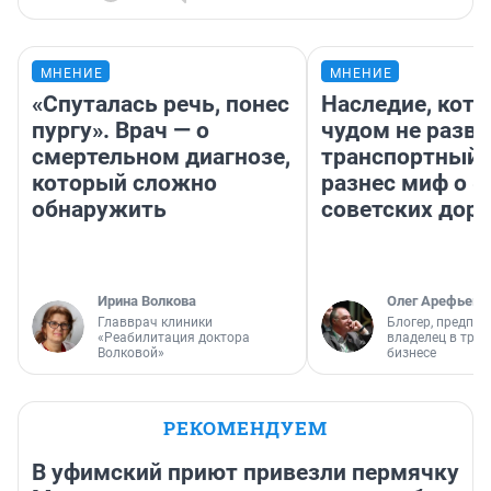
МНЕНИЕ
МНЕНИЕ
«Спуталась речь, понес
Наследие, кото
пургу». Врач — о
чудом не разва
смертельном диагнозе,
транспортный 
который сложно
разнес миф о 
обнаружить
советских доро
Ирина Волкова
Олег Арефьев
Главврач клиники
Блогер, предпри
«Реабилитация доктора
владелец в тра
Волковой»
бизнесе
РЕКОМЕНДУЕМ
В уфимский приют привезли пермячку