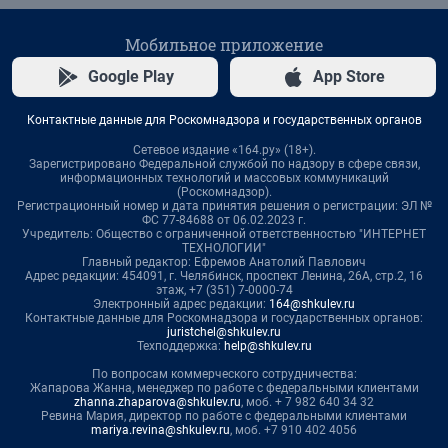
Мобильное приложение
Google Play
App Store
Контактные данные для Роскомнадзора и государственных органов
Сетевое издание «164.ру» (18+).
Зарегистрировано Федеральной службой по надзору в сфере связи,
информационных технологий и массовых коммуникаций
(Роскомнадзор).
Регистрационный номер и дата принятия решения о регистрации: ЭЛ №
ФС 77-84688 от 06.02.2023 г.
Учредитель: Общество с ограниченной ответственностью "ИНТЕРНЕТ
ТЕХНОЛОГИИ"
Главный редактор: Ефремов Анатолий Павлович
Адрес редакции: 454091, г. Челябинск, проспект Ленина, 26А, стр.2, 16
этаж, +7 (351) 7-0000-74
Электронный адрес редакции:
164@shkulev.ru
Контактные данные для Роскомнадзора и государственных органов:
juristchel@shkulev.ru
Техподдержка:
help@shkulev.ru
По вопросам коммерческого сотрудничества:
Жапарова Жанна, менеджер по работе с федеральными клиентами
zhanna.zhaparova@shkulev.ru
, моб. + 7 982 640 34 32
Ревина Мария, директор по работе с федеральными клиентами
mariya.revina@shkulev.ru
, моб. +7 910 402 4056