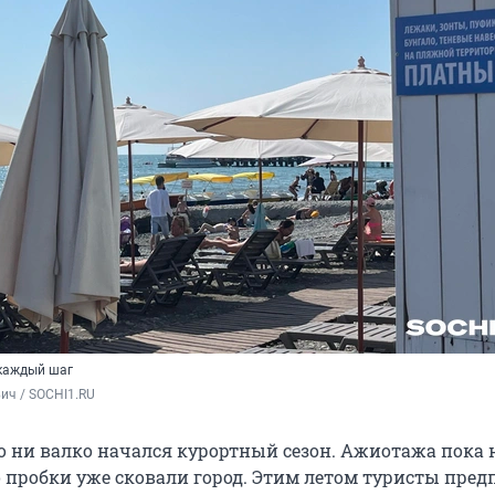
 каждый шаг
ич / SOCHI1.RU
о ни валко начался курортный сезон. Ажиотажа пока 
о пробки уже сковали город. Этим летом туристы пре