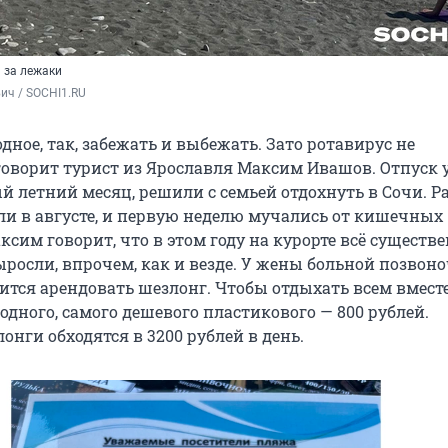
 за лежаки
ич / SOCHI1.RU
дное, так, забежать и выбежать. Зато ротавирус не
говорит турист из Ярославля Максим Ивашов. Отпуск у
й летний месяц, решили с семьей отдохнуть в Сочи. 
ли в августе, и первую неделю мучались от кишечных
ксим говорит, что в этом году на курорте всё существ
росли, впрочем, как и везде. У жены больной позвон
ится арендовать шезлонг. Чтобы отдыхать всем вместе
одного, самого дешевого пластикового — 800 рублей.
нги обходятся в 3200 рублей в день.