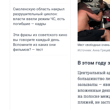
Смоленскую область накрыл
разрушительный циклон:
власти ввели режим ЧС, есть
погибшие — кадры
Эти фразы из советского кино
вы говорите каждый день.
Вспомните из каких они
Мест свободных очень
фильмов? — тест
Источник: 
Анна Грицев
В этом году
Центральный ад
большинство ле
зазывалы — явн
вложенные день
на полоске межд
пляжей, не зас