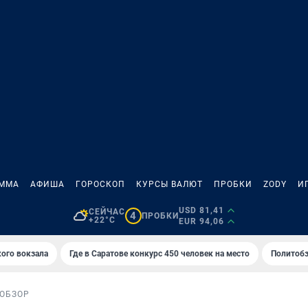
АММА
АФИША
ГОРОСКОП
КУРСЫ ВАЛЮТ
ПРОБКИ
ZODY
И
USD 81,41
СЕЙЧАС
4
ПРОБКИ
+22°C
EUR 94,06
кого вокзала
Где в Саратове конкурс 450 человек на место
Политобз
ОБЗОР