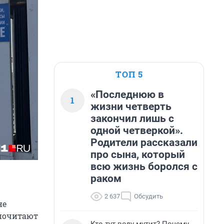
ТОП 5
«Последнюю в
1
жизни четверть
закончил лишь с
одной четверкой».
Родители рассказали
про сына, который
всю жизнь боролся с
раком
2 637
Обсудить
не
дпочитают