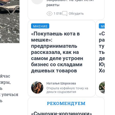
ракеты
1 018
Обсудить
МНЕНИЕ
МНЕНИ
«Покупаешь кота в
«Слив
мешке»:
разоч
предприниматель
турис
рассказала, как на
тысяч
самом деле устроен
день 
бизнес со складами
Юрско
дешевых товаров
Хогва
ейчас
сиры,
Наталья Шорохова
ь
Открыла кофейную точку на
деньги соцразвития
 улечься
сь
РЕКОМЕНДУЕМ
«Сыночки-корзиночки»