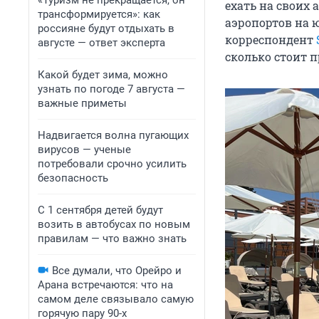
«Туризм не прекращается, он
ехать на своих
трансформируется»: как
аэропортов на 
россияне будут отдыхать в
корреспондент
августе — ответ эксперта
сколько стоит п
Какой будет зима, можно
узнать по погоде 7 августа —
важные приметы
Надвигается волна пугающих
вирусов — ученые
потребовали срочно усилить
безопасность
С 1 сентября детей будут
возить в автобусах по новым
правилам — что важно знать
Все думали, что Орейро и
Арана встречаются: что на
самом деле связывало самую
горячую пару 90-х