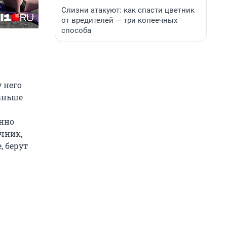
Слизни атакуют: как спасти цветник
от вредителей — три копеечных
способа
 него
Раньше
енно
очник,
, берут