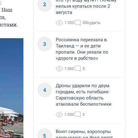
Кто тут воду мутит? Почему
х
2
нельзя купаться после 2
. Наш
августа
а,
1 353
Обсудить
истами.
Россиянка переехала в
3
Таиланд — и ее дети
пропали. Они уехали по
«дороге в рабство»
1 262
5
Дроны ударили по двум
4
городам, есть погибшие:
Саратовскую область
атаковали беспилотники
1 030
2
Воют сирены, аэропорты
5
закрывают: на Урал летят