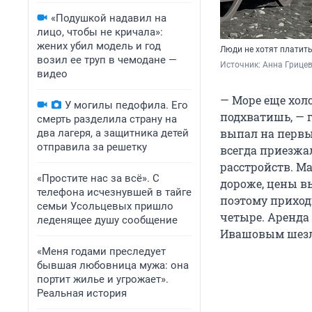
«Подушкой надавил на
лицо, чтобы не кричала»:
жених убил модель и год
Люди не хотят платить
возил ее труп в чемодане —
Источник: 
Анна Грицев
видео
— Море еще холо
У могилы педофила. Его
подхватишь, — 
смерть разделила страну на
выпал на первы
два лагеря, а защитника детей
отправила за решетку
всегда приезжа
расстройств. Ма
«Простите нас за всё». С
дороже, цены вы
телефона исчезнувшей в тайге
поэтому приход
семьи Усольцевых пришло
четыре. Аренда 
леденящее душу сообщение
Ивашовым шезло
«Меня годами преследует
бывшая любовница мужа: она
портит жилье и угрожает».
Реальная история