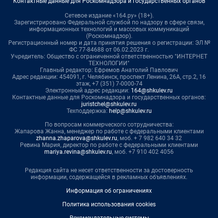
Контактные данные для Роскомнадзора и государственных органов
Сетевое издание «164.ру» (18+).
Зарегистрировано Федеральной службой по надзору в сфере связи,
информационных технологий и массовых коммуникаций
(Роскомнадзор).
Регистрационный номер и дата принятия решения о регистрации: ЭЛ №
ФС 77-84688 от 06.02.2023 г.
Учредитель: Общество с ограниченной ответственностью "ИНТЕРНЕТ
ТЕХНОЛОГИИ"
Главный редактор: Ефремов Анатолий Павлович
Адрес редакции: 454091, г. Челябинск, проспект Ленина, 26А, стр.2, 16
этаж, +7 (351) 7-0000-74
Электронный адрес редакции:
164@shkulev.ru
Контактные данные для Роскомнадзора и государственных органов:
juristchel@shkulev.ru
Техподдержка:
help@shkulev.ru
По вопросам коммерческого сотрудничества:
Жапарова Жанна, менеджер по работе с федеральными клиентами
zhanna.zhaparova@shkulev.ru
, моб. + 7 982 640 34 32
Ревина Мария, директор по работе с федеральными клиентами
mariya.revina@shkulev.ru
, моб. +7 910 402 4056
Редакция сайта не несет ответственности за достоверность
информации, содержащейся в рекламных объявлениях.
Информация об ограничениях
Политика использования cookies