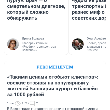
пургу». Врач — о
чудом не разва
смертельном диагнозе,
транспортный 
который сложно
разнес миф о 
обнаружить
советских доро
Ирина Волкова
Олег Арефьев
Главврач клиники
Блогер, предпри
«Реабилитация доктора
владелец в тра
Волковой»
бизнесе
РЕКОМЕНДУЕМ
«Такими ценами отобьют клиентов»:
свежие отзывы на популярный у
жителей Башкирии курорт и бассейн
за 1000 рублей
1 час
1 717
2
В Волгограде пытаются спасти от страшной смерти