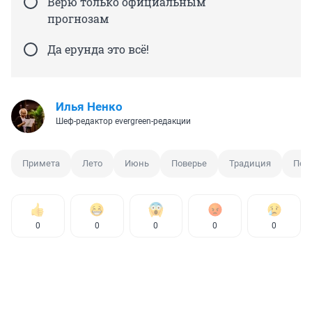
Верю только официальным
прогнозам
Да ерунда это всё!
Илья Ненко
Шеф-редактор evergreen-редакции
Примета
Лето
Июнь
Поверье
Традиция
Пог
0
0
0
0
0