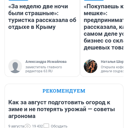
«За неделю две ночи
«Покупаешь ко
были страшные»:
мешке»:
туристка рассказала об
предпринимат
отдыхе в Крыму
рассказала, как
самом деле ус
бизнес со скл
дешевых това
Александра Исмайлова
Наталья Шорох
заместитель главного
Открыла кофейн
редактора 63.RU
деньги соцразв
РЕКОМЕНДУЕМ
Как за август подготовить огород к
зиме и не потерять урожай — советы
агронома
9 августа
19 432
Обсудить