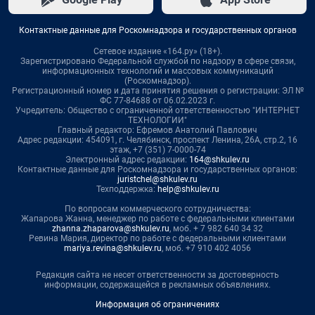
Контактные данные для Роскомнадзора и государственных органов
Сетевое издание «164.ру» (18+).
Зарегистрировано Федеральной службой по надзору в сфере связи,
информационных технологий и массовых коммуникаций
(Роскомнадзор).
Регистрационный номер и дата принятия решения о регистрации: ЭЛ №
ФС 77-84688 от 06.02.2023 г.
Учредитель: Общество с ограниченной ответственностью "ИНТЕРНЕТ
ТЕХНОЛОГИИ"
Главный редактор: Ефремов Анатолий Павлович
Адрес редакции: 454091, г. Челябинск, проспект Ленина, 26А, стр.2, 16
этаж, +7 (351) 7-0000-74
Электронный адрес редакции:
164@shkulev.ru
Контактные данные для Роскомнадзора и государственных органов:
juristchel@shkulev.ru
Техподдержка:
help@shkulev.ru
По вопросам коммерческого сотрудничества:
Жапарова Жанна, менеджер по работе с федеральными клиентами
zhanna.zhaparova@shkulev.ru
, моб. + 7 982 640 34 32
Ревина Мария, директор по работе с федеральными клиентами
mariya.revina@shkulev.ru
, моб. +7 910 402 4056
Редакция сайта не несет ответственности за достоверность
информации, содержащейся в рекламных объявлениях.
Информация об ограничениях