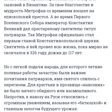
сыновей в Византию. За свое благочестие и
мудрость Митрофан со временем взошел на
епископский престол. А во время Первого
Вселенского Собора император Константин
Великий дал престарелому святителю титул
патриарха. Так Митрофан официально стал
первым главой Константинопольской церкви.
Святитель в ней провел всю жизнь, пока мирно не
скончался в 326 году, дожив до 117 лет.
Но с легкой подачи народа, для которого летние
полевые работы зачастую были важнее
почитания патриархов, имя святого слилось с
перегноем. Для крестьян в прозвище «навозник»
не было ничего обидного или насмешливого.
Напротив, к навозу на Руси относились с
огромным уважением, называя его «батюшкой» и
главным залогом будущего урожая.