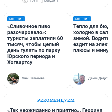
1 031
Обсудить
МНЕНИЕ
МНЕНИЕ
«Сливочное пиво
Тепло для бюд
разочаровало»:
холодно в сало
туристы заплатили 60
зимой. Водител
тысяч, чтобы целый
ездит на элект
день гулять по парку
плюсы и мину
Юрского периода и
Хогвартсу
Яна Шаламова
Денис Дедюхи
РЕКОМЕНДУЕМ
«Так неожиданно и приятно». Героиня