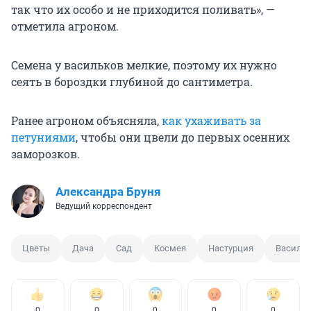
так что их особо и не приходится поливать», —
отметила агроном.
Семена у васильков мелкие, поэтому их нужно
сеять в бороздки глубиной до сантиметра.
Ранее агроном объясняла,
как ухаживать за
петуниями
, чтобы они цвели до первых осенних
заморозков.
Александра Бруня
Ведущий корреспондент
Цветы
Дача
Сад
Космея
Настурция
Василе
0
0
0
0
0