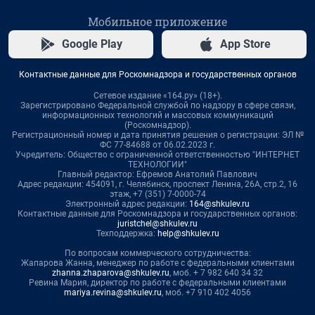
Мобильное приложение
Google Play
App Store
Контактные данные для Роскомнадзора и государственных органов
Сетевое издание «164.ру» (18+).
Зарегистрировано Федеральной службой по надзору в сфере связи,
информационных технологий и массовых коммуникаций
(Роскомнадзор).
Регистрационный номер и дата принятия решения о регистрации: ЭЛ №
ФС 77-84688 от 06.02.2023 г.
Учредитель: Общество с ограниченной ответственностью "ИНТЕРНЕТ
ТЕХНОЛОГИИ"
Главный редактор: Ефремов Анатолий Павлович
Адрес редакции: 454091, г. Челябинск, проспект Ленина, 26А, стр.2, 16
этаж, +7 (351) 7-0000-74
Электронный адрес редакции:
164@shkulev.ru
Контактные данные для Роскомнадзора и государственных органов:
juristchel@shkulev.ru
Техподдержка:
help@shkulev.ru
По вопросам коммерческого сотрудничества:
Жапарова Жанна, менеджер по работе с федеральными клиентами
zhanna.zhaparova@shkulev.ru
, моб. + 7 982 640 34 32
Ревина Мария, директор по работе с федеральными клиентами
mariya.revina@shkulev.ru
, моб. +7 910 402 4056