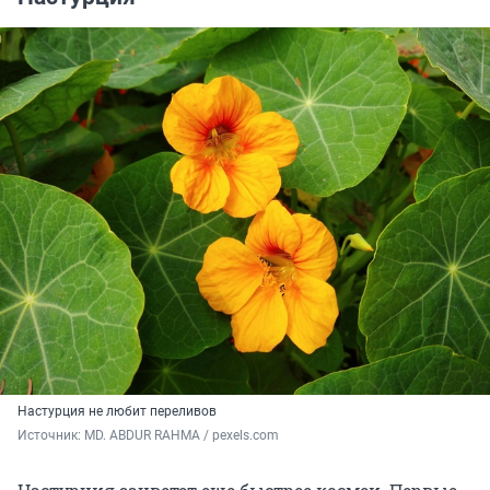
Настурция не любит переливов
Источник: 
MD. ABDUR RAHMA / 
pexels.com