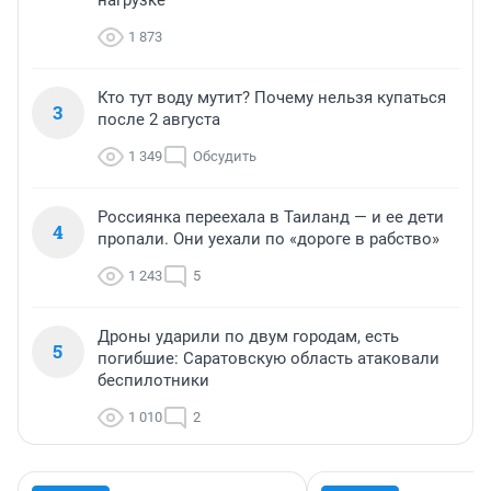
нагрузке
1 873
Кто тут воду мутит? Почему нельзя купаться
3
после 2 августа
1 349
Обсудить
Россиянка переехала в Таиланд — и ее дети
4
пропали. Они уехали по «дороге в рабство»
1 243
5
Дроны ударили по двум городам, есть
5
погибшие: Саратовскую область атаковали
беспилотники
1 010
2