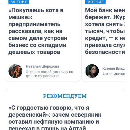
МНЕНИЕ
МНЕНИЕ
«Покупаешь кота в
Мой банк меня
мешке»:
бережет. Журн
предприниматель
хотела снять 2
рассказала, как на
тысяч, чтобы п
самом деле устроен
кредит, — к не
бизнес со складами
приехала служ
дешевых товаров
безопасности
Наталья Шорохова
Ксения Владим
Открыла кофейную точку на
Автор мнения
деньги соцразвития
РЕКОМЕНДУЕМ
«С гордостью говорю, что я
деревенский»: зачем северянин
оставил нефтяную компанию и
переехал в глушь на Алтай