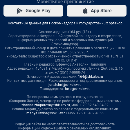
Мобильное приложение
Google Play
App Store
Контактные данные для Роскомнадзора и государственных органов
Сетевое издание «164.ру» (18+).
Зарегистрировано Федеральной службой по надзору в сфере связи,
информационных технологий и массовых коммуникаций
(Роскомнадзор).
Регистрационный номер и дата принятия решения о регистрации: ЭЛ №
ФС 77-84688 от 06.02.2023 г.
Учредитель: Общество с ограниченной ответственностью "ИНТЕРНЕТ
ТЕХНОЛОГИИ"
Главный редактор: Ефремов Анатолий Павлович
Адрес редакции: 454091, г. Челябинск, проспект Ленина, 26А, стр.2, 16
этаж, +7 (351) 7-0000-74
Электронный адрес редакции:
164@shkulev.ru
Контактные данные для Роскомнадзора и государственных органов:
juristchel@shkulev.ru
Техподдержка:
help@shkulev.ru
По вопросам коммерческого сотрудничества:
Жапарова Жанна, менеджер по работе с федеральными клиентами
zhanna.zhaparova@shkulev.ru
, моб. + 7 982 640 34 32
Ревина Мария, директор по работе с федеральными клиентами
mariya.revina@shkulev.ru
, моб. +7 910 402 4056
Редакция сайта не несет ответственности за достоверность
информации, содержащейся в рекламных объявлениях.