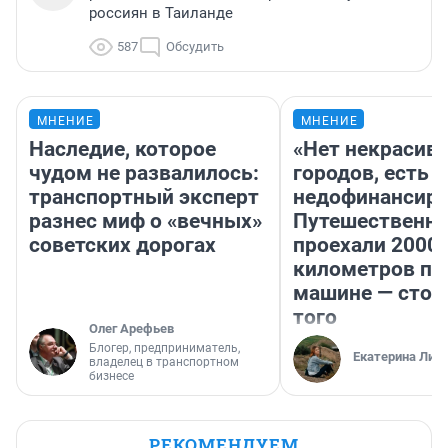
россиян в Таиланде
587
Обсудить
МНЕНИЕ
МНЕНИЕ
Наследие, которое
«Нет некрасив
чудом не развалилось:
городов, есть
транспортный эксперт
недофинансиро
разнес миф о «вечных»
Путешественн
советских дорогах
проехали 2000
километров по 
машине — стои
того
Олег Арефьев
Блогер, предприниматель,
Екатерина Лит
владелец в транспортном
бизнесе
РЕКОМЕНДУЕМ