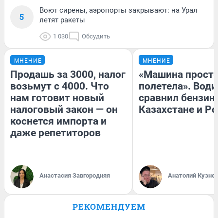
Воют сирены, аэропорты закрывают: на Урал
5
летят ракеты
1 030
Обсудить
МНЕНИЕ
МНЕНИЕ
Продашь за 3000, налог
«Машина прост
возьмут с 4000. Что
полетела». Води
нам готовит новый
сравнил бензин
налоговый закон — он
Казахстане и Р
коснется импорта и
даже репетиторов
Анастасия Завгородняя
Анатолий Кузне
РЕКОМЕНДУЕМ