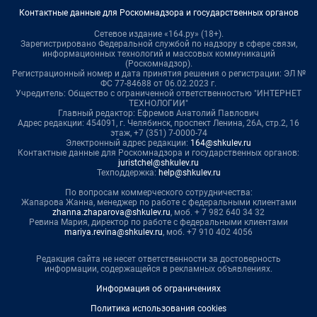
Контактные данные для Роскомнадзора и государственных органов
Сетевое издание «164.ру» (18+).
Зарегистрировано Федеральной службой по надзору в сфере связи,
информационных технологий и массовых коммуникаций
(Роскомнадзор).
Регистрационный номер и дата принятия решения о регистрации: ЭЛ №
ФС 77-84688 от 06.02.2023 г.
Учредитель: Общество с ограниченной ответственностью "ИНТЕРНЕТ
ТЕХНОЛОГИИ"
Главный редактор: Ефремов Анатолий Павлович
Адрес редакции: 454091, г. Челябинск, проспект Ленина, 26А, стр.2, 16
этаж, +7 (351) 7-0000-74
Электронный адрес редакции:
164@shkulev.ru
Контактные данные для Роскомнадзора и государственных органов:
juristchel@shkulev.ru
Техподдержка:
help@shkulev.ru
По вопросам коммерческого сотрудничества:
Жапарова Жанна, менеджер по работе с федеральными клиентами
zhanna.zhaparova@shkulev.ru
, моб. + 7 982 640 34 32
Ревина Мария, директор по работе с федеральными клиентами
mariya.revina@shkulev.ru
, моб. +7 910 402 4056
Редакция сайта не несет ответственности за достоверность
информации, содержащейся в рекламных объявлениях.
Информация об ограничениях
Политика использования cookies