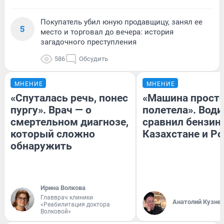
Покупатель убил юную продавщицу, занял ее
5
место и торговал до вечера: история
загадочного преступления
586
Обсудить
МНЕНИЕ
МНЕНИЕ
«Спуталась речь, понес
«Машина прост
пургу». Врач — о
полетела». Води
смертельном диагнозе,
сравнил бензин
который сложно
Казахстане и Р
обнаружить
Ирина Волкова
Главврач клиники
Анатолий Кузне
«Реабилитация доктора
Волковой»