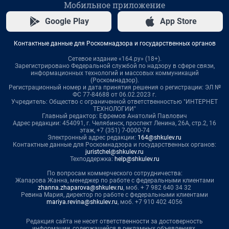
Мобильное приложение
Google Play
App Store
Контактные данные для Роскомнадзора и государственных органов
Сетевое издание «164.ру» (18+).
Зарегистрировано Федеральной службой по надзору в сфере связи,
информационных технологий и массовых коммуникаций
(Роскомнадзор).
Регистрационный номер и дата принятия решения о регистрации: ЭЛ №
ФС 77-84688 от 06.02.2023 г.
Учредитель: Общество с ограниченной ответственностью "ИНТЕРНЕТ
ТЕХНОЛОГИИ"
Главный редактор: Ефремов Анатолий Павлович
Адрес редакции: 454091, г. Челябинск, проспект Ленина, 26А, стр.2, 16
этаж, +7 (351) 7-0000-74
Электронный адрес редакции:
164@shkulev.ru
Контактные данные для Роскомнадзора и государственных органов:
juristchel@shkulev.ru
Техподдержка:
help@shkulev.ru
По вопросам коммерческого сотрудничества:
Жапарова Жанна, менеджер по работе с федеральными клиентами
zhanna.zhaparova@shkulev.ru
, моб. + 7 982 640 34 32
Ревина Мария, директор по работе с федеральными клиентами
mariya.revina@shkulev.ru
, моб. +7 910 402 4056
Редакция сайта не несет ответственности за достоверность
информации, содержащейся в рекламных объявлениях.