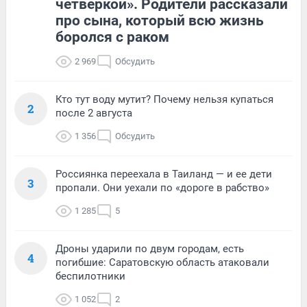
четверкой». Родители рассказали
про сына, который всю жизнь
боролся с раком
2 969
Обсудить
Кто тут воду мутит? Почему нельзя купаться
2
после 2 августа
1 356
Обсудить
Россиянка переехала в Таиланд — и ее дети
3
пропали. Они уехали по «дороге в рабство»
1 285
5
Дроны ударили по двум городам, есть
4
погибшие: Саратовскую область атаковали
беспилотники
1 052
2