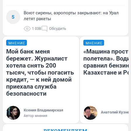
Воют сирены, аэропорты закрывают: на Урал
5
летят ракеты
1 038
Обсудить
МНЕНИЕ
МНЕНИЕ
Мой банк меня
«Машина прост
бережет. Журналист
полетела». Води
хотела снять 200
сравнил бензин
тысяч, чтобы погасить
Казахстане и Р
кредит, — к ней домой
приехала служба
безопасности
Ксения Владимирская
Анатолий Кузне
Автор мнения
РЕКОМЕНДУЕМ