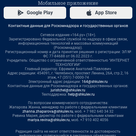
Мобильное приложение
Google Play
App Store
Контактные данные для Роскомнадзора и государственных органов
Сетевое издание «164.ру» (18+).
Зарегистрировано Федеральной службой по надзору в сфере связи,
информационных технологий и массовых коммуникаций
(Роскомнадзор).
Регистрационный номер и дата принятия решения о регистрации: ЭЛ №
ФС 77-84688 от 06.02.2023 г.
Учредитель: Общество с ограниченной ответственностью "ИНТЕРНЕТ
ТЕХНОЛОГИИ"
Главный редактор: Ефремов Анатолий Павлович
Адрес редакции: 454091, г. Челябинск, проспект Ленина, 26А, стр.2, 16
этаж, +7 (351) 7-0000-74
Электронный адрес редакции:
164@shkulev.ru
Контактные данные для Роскомнадзора и государственных органов:
juristchel@shkulev.ru
Техподдержка:
help@shkulev.ru
По вопросам коммерческого сотрудничества:
Жапарова Жанна, менеджер по работе с федеральными клиентами
zhanna.zhaparova@shkulev.ru
, моб. + 7 982 640 34 32
Ревина Мария, директор по работе с федеральными клиентами
mariya.revina@shkulev.ru
, моб. +7 910 402 4056
Редакция сайта не несет ответственности за достоверность
информации, содержащейся в рекламных объявлениях.