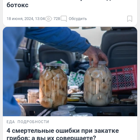
ботокс
18 июня, 2024, 13:04
728
Обсудить
ЕДА
ПОДРОБНОСТИ
4 смертельные ошибки при закатке
грибов: а вы их совершаете?