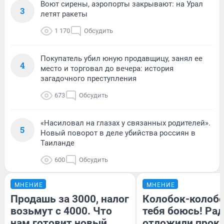
Воют сирены, аэропорты закрывают: на Урал
3
летят ракеты
1 170
Обсудить
Покупатель убил юную продавщицу, занял ее
4
место и торговал до вечера: история
загадочного преступления
673
Обсудить
«Насиловал на глазах у связанных родителей».
5
Новый поворот в деле убийства россиян в
Таиланде
600
Обсудить
МНЕНИЕ
МНЕНИЕ
Продашь за 3000, налог
Колобок-колобо
возьмут с 4000. Что
тебя боюсь! Рад
нам готовит новый
отложили прок