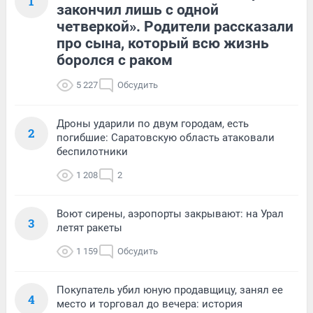
1
закончил лишь с одной
четверкой». Родители рассказали
про сына, который всю жизнь
боролся с раком
5 227
Обсудить
Дроны ударили по двум городам, есть
2
погибшие: Саратовскую область атаковали
беспилотники
1 208
2
Воют сирены, аэропорты закрывают: на Урал
3
летят ракеты
1 159
Обсудить
Покупатель убил юную продавщицу, занял ее
4
место и торговал до вечера: история