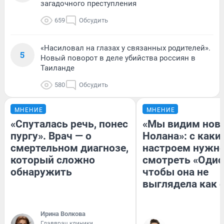
загадочного преступления
659
Обсудить
«Насиловал на глазах у связанных родителей».
5
Новый поворот в деле убийства россиян в
Таиланде
580
Обсудить
МНЕНИЕ
МНЕНИЕ
«Спуталась речь, понес
«Мы видим нов
пургу». Врач — о
Нолана»: с каки
смертельном диагнозе,
настроем нужн
который сложно
смотреть «Одис
обнаружить
чтобы она не
выглядела как 
Ирина Волкова
Главврач клиники