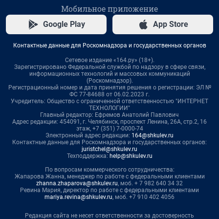
Мобильное приложение
Google Play
App Store
Контактные данные для Роскомнадзора и государственных органов
Сетевое издание «164.ру» (18+).
Зарегистрировано Федеральной службой по надзору в сфере связи,
информационных технологий и массовых коммуникаций
(Роскомнадзор).
Регистрационный номер и дата принятия решения о регистрации: ЭЛ №
ФС 77-84688 от 06.02.2023 г.
Учредитель: Общество с ограниченной ответственностью "ИНТЕРНЕТ
ТЕХНОЛОГИИ"
Главный редактор: Ефремов Анатолий Павлович
Адрес редакции: 454091, г. Челябинск, проспект Ленина, 26А, стр.2, 16
этаж, +7 (351) 7-0000-74
Электронный адрес редакции:
164@shkulev.ru
Контактные данные для Роскомнадзора и государственных органов:
juristchel@shkulev.ru
Техподдержка:
help@shkulev.ru
По вопросам коммерческого сотрудничества:
Жапарова Жанна, менеджер по работе с федеральными клиентами
zhanna.zhaparova@shkulev.ru
, моб. + 7 982 640 34 32
Ревина Мария, директор по работе с федеральными клиентами
mariya.revina@shkulev.ru
, моб. +7 910 402 4056
Редакция сайта не несет ответственности за достоверность