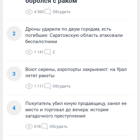
боролся с раком
4 360
Обсудить
Дроны ударили по двум городам, есть
2
погибшие: Саратовскую область атаковали
беспилотники
1 141
2
Воют сирены, аэропорты закрывают: на Урал
3
летят ракеты
1 111
Обсудить
Покупатель убил юную продавщицу, занял ее
4
место и торговал до вечера: история
загадочного преступления
618
Обсудить