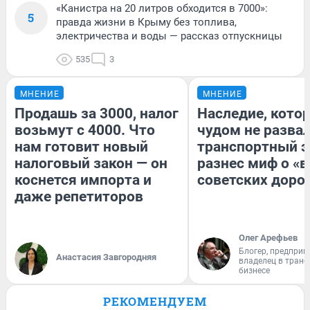
«Канистра на 20 литров обходится в 7000»:
5
правда жизни в Крыму без топлива,
электричества и воды — рассказ отпускницы
535
3
МНЕНИЕ
МНЕНИЕ
Продашь за 3000, налог
Наследие, кото
возьмут с 4000. Что
чудом не разва
нам готовит новый
транспортный э
налоговый закон — он
разнес миф о «
коснется импорта и
советских доро
даже репетиторов
Олег Арефьев
Блогер, предприн
Анастасия Завгородняя
владелец в тран
бизнесе
РЕКОМЕНДУЕМ