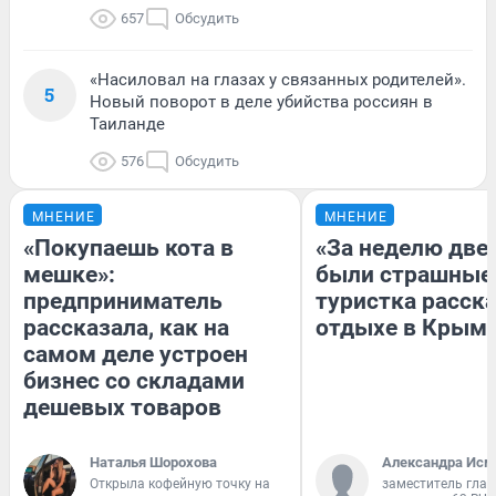
657
Обсудить
«Насиловал на глазах у связанных родителей».
5
Новый поворот в деле убийства россиян в
Таиланде
576
Обсудить
МНЕНИЕ
МНЕНИЕ
«Покупаешь кота в
«За неделю две
мешке»:
были страшные
предприниматель
туристка расска
рассказала, как на
отдыхе в Крым
самом деле устроен
бизнес со складами
дешевых товаров
Наталья Шорохова
Александра Исм
Открыла кофейную точку на
заместитель глав