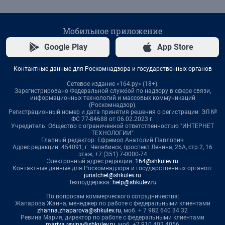
Мобильное приложение
Google Play
App Store
Контактные данные для Роскомнадзора и государственных органов
Сетевое издание «164.ру» (18+).
Зарегистрировано Федеральной службой по надзору в сфере связи,
информационных технологий и массовых коммуникаций
(Роскомнадзор).
Регистрационный номер и дата принятия решения о регистрации: ЭЛ №
ФС 77-84688 от 06.02.2023 г.
Учредитель: Общество с ограниченной ответственностью "ИНТЕРНЕТ
ТЕХНОЛОГИИ"
Главный редактор: Ефремов Анатолий Павлович
Адрес редакции: 454091, г. Челябинск, проспект Ленина, 26А, стр.2, 16
этаж, +7 (351) 7-0000-74
Электронный адрес редакции:
164@shkulev.ru
Контактные данные для Роскомнадзора и государственных органов:
juristchel@shkulev.ru
Техподдержка:
help@shkulev.ru
По вопросам коммерческого сотрудничества:
Жапарова Жанна, менеджер по работе с федеральными клиентами
zhanna.zhaparova@shkulev.ru
, моб. + 7 982 640 34 32
Ревина Мария, директор по работе с федеральными клиентами
mariya.revina@shkulev.ru
, моб. +7 910 402 4056