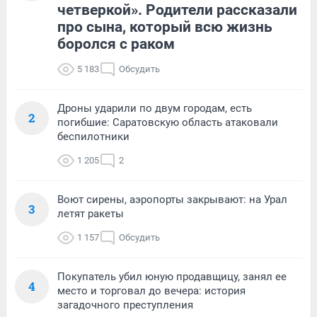
четверкой». Родители рассказали
про сына, который всю жизнь
боролся с раком
5 183
Обсудить
Дроны ударили по двум городам, есть
2
погибшие: Саратовскую область атаковали
беспилотники
1 205
2
Воют сирены, аэропорты закрывают: на Урал
3
летят ракеты
1 157
Обсудить
Покупатель убил юную продавщицу, занял ее
4
место и торговал до вечера: история
загадочного преступления