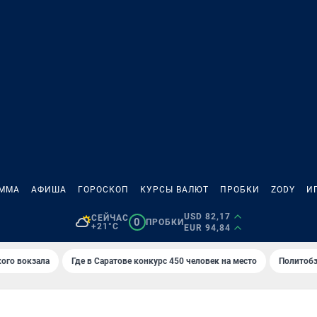
АММА
АФИША
ГОРОСКОП
КУРСЫ ВАЛЮТ
ПРОБКИ
ZODY
И
USD 82,17
СЕЙЧАС
0
ПРОБКИ
+21°C
EUR 94,84
кого вокзала
Где в Саратове конкурс 450 человек на место
Политобз