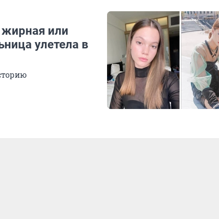
ы жирная или
ьница улетела в
историю