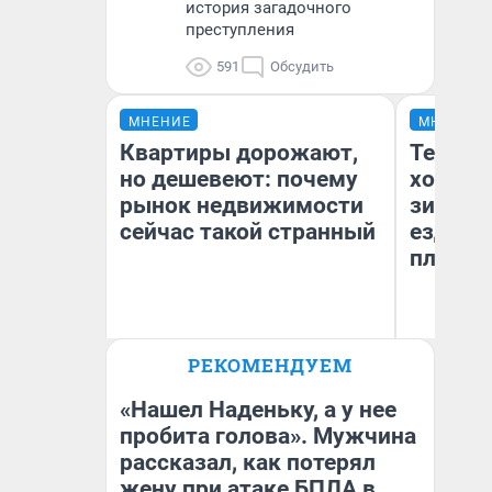
история загадочного
преступления
591
Обсудить
МНЕНИЕ
МНЕНИЕ
Квартиры дорожают,
Тепло 
но дешевеют: почему
холодн
рынок недвижимости
зимой.
сейчас такой странный
ездит н
плюсы 
РЕКОМЕНДУЕМ
Екатерина Торопова
Д
директор агентства
недвижимости
«Нашел Наденьку, а у нее
пробита голова». Мужчина
рассказал, как потерял
жену при атаке БПЛА в