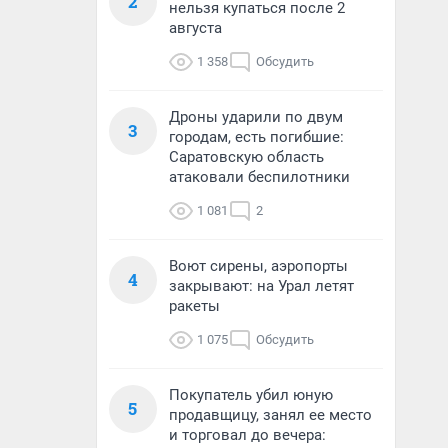
2
нельзя купаться после 2
августа
1 358
Обсудить
Дроны ударили по двум
3
городам, есть погибшие:
Саратовскую область
атаковали беспилотники
1 081
2
Воют сирены, аэропорты
4
закрывают: на Урал летят
ракеты
1 075
Обсудить
Покупатель убил юную
5
продавщицу, занял ее место
и торговал до вечера: