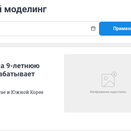
й моделинг
Примен
на 9-летнюю
рабатывает
ае и Южной Корее