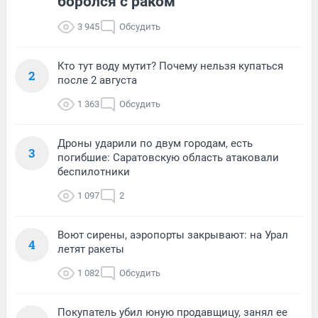
боролся с раком
3 945
Обсудить
Кто тут воду мутит? Почему нельзя купаться
2
после 2 августа
1 363
Обсудить
Дроны ударили по двум городам, есть
3
погибшие: Саратовскую область атаковали
беспилотники
1 097
2
Воют сирены, аэропорты закрывают: на Урал
4
летят ракеты
1 082
Обсудить
Покупатель убил юную продавщицу, занял ее