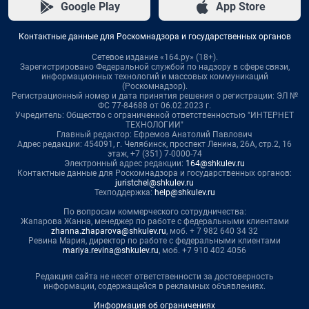
Google Play
App Store
Контактные данные для Роскомнадзора и государственных органов
Сетевое издание «164.ру» (18+).
Зарегистрировано Федеральной службой по надзору в сфере связи,
информационных технологий и массовых коммуникаций
(Роскомнадзор).
Регистрационный номер и дата принятия решения о регистрации: ЭЛ №
ФС 77-84688 от 06.02.2023 г.
Учредитель: Общество с ограниченной ответственностью "ИНТЕРНЕТ
ТЕХНОЛОГИИ"
Главный редактор: Ефремов Анатолий Павлович
Адрес редакции: 454091, г. Челябинск, проспект Ленина, 26А, стр.2, 16
этаж, +7 (351) 7-0000-74
Электронный адрес редакции:
164@shkulev.ru
Контактные данные для Роскомнадзора и государственных органов:
juristchel@shkulev.ru
Техподдержка:
help@shkulev.ru
По вопросам коммерческого сотрудничества:
Жапарова Жанна, менеджер по работе с федеральными клиентами
zhanna.zhaparova@shkulev.ru
, моб. + 7 982 640 34 32
Ревина Мария, директор по работе с федеральными клиентами
mariya.revina@shkulev.ru
, моб. +7 910 402 4056
Редакция сайта не несет ответственности за достоверность
информации, содержащейся в рекламных объявлениях.
Информация об ограничениях