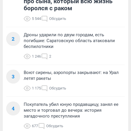
про сына, который всю жизнь
боролся с раком
5 544
Обсудить
Дроны ударили по двум городам, есть
2
погибшие: Саратовскую область атаковали
беспилотники
1 246
2
Воют сирены, аэропорты закрывают: на Урал
3
летят ракеты
1 175
Обсудить
Покупатель убил юную продавщицу, занял ее
4
место и торговал до вечера: история
загадочного преступления
677
Обсудить