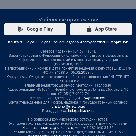
Мобильное приложение
Google Play
App Store
Контактные данные для Роскомнадзора и государственных органов
Сетевое издание «164.ру» (18+).
Зарегистрировано Федеральной службой по надзору в сфере связи,
информационных технологий и массовых коммуникаций
(Роскомнадзор).
Регистрационный номер и дата принятия решения о регистрации: ЭЛ №
ФС 77-84688 от 06.02.2023 г.
Учредитель: Общество с ограниченной ответственностью "ИНТЕРНЕТ
ТЕХНОЛОГИИ"
Главный редактор: Ефремов Анатолий Павлович
Адрес редакции: 454091, г. Челябинск, проспект Ленина, 26А, стр.2, 16
этаж, +7 (351) 7-0000-74
Электронный адрес редакции:
164@shkulev.ru
Контактные данные для Роскомнадзора и государственных органов:
juristchel@shkulev.ru
Техподдержка:
help@shkulev.ru
По вопросам коммерческого сотрудничества:
Жапарова Жанна, менеджер по работе с федеральными клиентами
zhanna.zhaparova@shkulev.ru
, моб. + 7 982 640 34 32
Ревина Мария, директор по работе с федеральными клиентами