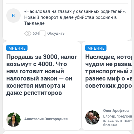
«Насиловал на глазах у связанных родителей».
5
Новый поворот в деле убийства россиян в
Таиланде
604
Обсудить
МНЕНИЕ
МНЕНИЕ
Продашь за 3000, налог
Наследие, кото
возьмут с 4000. Что
чудом не разва
нам готовит новый
транспортный э
налоговый закон — он
разнес миф о «
коснется импорта и
советских доро
даже репетиторов
Олег Арефьев
Блогер, предприн
Анастасия Завгородняя
владелец в тран
бизнесе