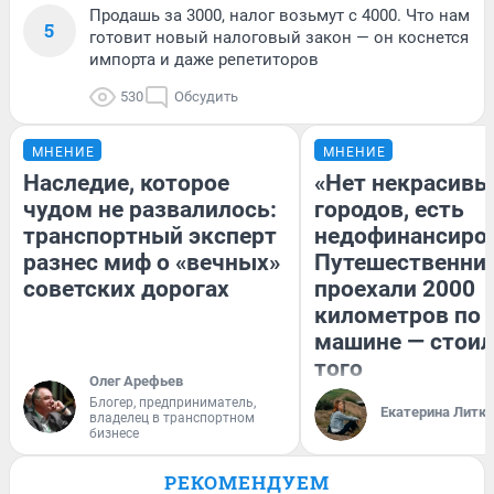
Продашь за 3000, налог возьмут с 4000. Что нам
5
готовит новый налоговый закон — он коснется
импорта и даже репетиторов
530
Обсудить
МНЕНИЕ
МНЕНИЕ
Наследие, которое
«Нет некрасивы
чудом не развалилось:
городов, есть
транспортный эксперт
недофинансиро
разнес миф о «вечных»
Путешественни
советских дорогах
проехали 2000
километров по 
машине — стоил
того
Олег Арефьев
Блогер, предприниматель,
Екатерина Литк
владелец в транспортном
бизнесе
РЕКОМЕНДУЕМ