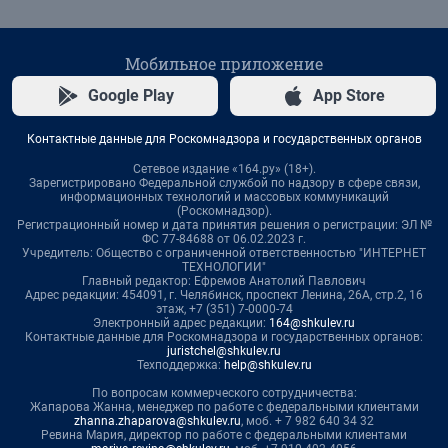
Мобильное приложение
Google Play
App Store
Контактные данные для Роскомнадзора и государственных органов
Сетевое издание «164.ру» (18+).
Зарегистрировано Федеральной службой по надзору в сфере связи,
информационных технологий и массовых коммуникаций
(Роскомнадзор).
Регистрационный номер и дата принятия решения о регистрации: ЭЛ №
ФС 77-84688 от 06.02.2023 г.
Учредитель: Общество с ограниченной ответственностью "ИНТЕРНЕТ
ТЕХНОЛОГИИ"
Главный редактор: Ефремов Анатолий Павлович
Адрес редакции: 454091, г. Челябинск, проспект Ленина, 26А, стр.2, 16
этаж, +7 (351) 7-0000-74
Электронный адрес редакции:
164@shkulev.ru
Контактные данные для Роскомнадзора и государственных органов:
juristchel@shkulev.ru
Техподдержка:
help@shkulev.ru
По вопросам коммерческого сотрудничества:
Жапарова Жанна, менеджер по работе с федеральными клиентами
zhanna.zhaparova@shkulev.ru
, моб. + 7 982 640 34 32
Ревина Мария, директор по работе с федеральными клиентами