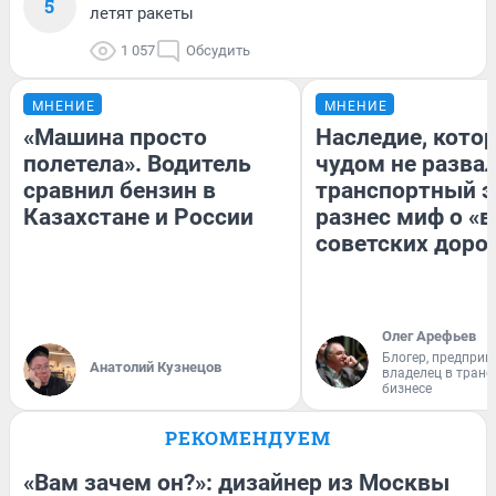
5
летят ракеты
1 057
Обсудить
МНЕНИЕ
МНЕНИЕ
«Машина просто
Наследие, кото
полетела». Водитель
чудом не разва
сравнил бензин в
транспортный э
Казахстане и России
разнес миф о «
советских доро
Олег Арефьев
Блогер, предприн
Анатолий Кузнецов
владелец в тран
бизнесе
РЕКОМЕНДУЕМ
«Вам зачем он?»: дизайнер из Москвы