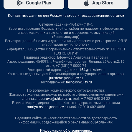
Google Play
App Store
Контактные данные для Роскомнадзора и государственных органов
Сетевое издание «164.ру» (18+).
Зарегистрировано Федеральной службой по надзору в сфере связи,
информационных технологий и массовых коммуникаций
(Роскомнадзор).
Регистрационный номер и дата принятия решения о регистрации: ЭЛ №
ФС 77-84688 от 06.02.2023 г.
Учредитель: Общество с ограниченной ответственностью "ИНТЕРНЕТ
ТЕХНОЛОГИИ"
Главный редактор: Ефремов Анатолий Павлович
Адрес редакции: 454091, г. Челябинск, проспект Ленина, 26А, стр.2, 16
этаж, +7 (351) 7-0000-74
Электронный адрес редакции:
164@shkulev.ru
Контактные данные для Роскомнадзора и государственных органов:
juristchel@shkulev.ru
Техподдержка:
help@shkulev.ru
По вопросам коммерческого сотрудничества:
Жапарова Жанна, менеджер по работе с федеральными клиентами
zhanna.zhaparova@shkulev.ru
, моб. + 7 982 640 34 32
Ревина Мария, директор по работе с федеральными клиентами
mariya.revina@shkulev.ru
, моб. +7 910 402 4056
Редакция сайта не несет ответственности за достоверность
информации, содержащейся в рекламных объявлениях.
Информация об ограничениях