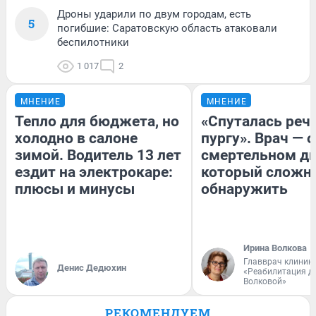
Дроны ударили по двум городам, есть
5
погибшие: Саратовскую область атаковали
беспилотники
1 017
2
МНЕНИЕ
МНЕНИЕ
Тепло для бюджета, но
«Спуталась речь
холодно в салоне
пургу». Врач — о
зимой. Водитель 13 лет
смертельном ди
ездит на электрокаре:
который сложн
плюсы и минусы
обнаружить
Ирина Волкова
Главврач клиник
Денис Дедюхин
«Реабилитация д
Волковой»
РЕКОМЕНДУЕМ