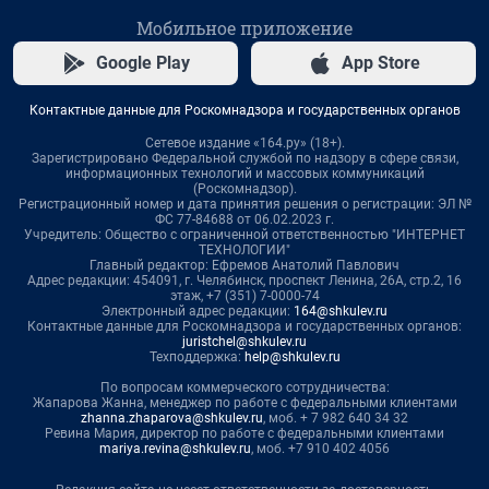
Мобильное приложение
Google Play
App Store
Контактные данные для Роскомнадзора и государственных органов
Сетевое издание «164.ру» (18+).
Зарегистрировано Федеральной службой по надзору в сфере связи,
информационных технологий и массовых коммуникаций
(Роскомнадзор).
Регистрационный номер и дата принятия решения о регистрации: ЭЛ №
ФС 77-84688 от 06.02.2023 г.
Учредитель: Общество с ограниченной ответственностью "ИНТЕРНЕТ
ТЕХНОЛОГИИ"
Главный редактор: Ефремов Анатолий Павлович
Адрес редакции: 454091, г. Челябинск, проспект Ленина, 26А, стр.2, 16
этаж, +7 (351) 7-0000-74
Электронный адрес редакции:
164@shkulev.ru
Контактные данные для Роскомнадзора и государственных органов:
juristchel@shkulev.ru
Техподдержка:
help@shkulev.ru
По вопросам коммерческого сотрудничества:
Жапарова Жанна, менеджер по работе с федеральными клиентами
zhanna.zhaparova@shkulev.ru
, моб. + 7 982 640 34 32
Ревина Мария, директор по работе с федеральными клиентами
mariya.revina@shkulev.ru
, моб. +7 910 402 4056