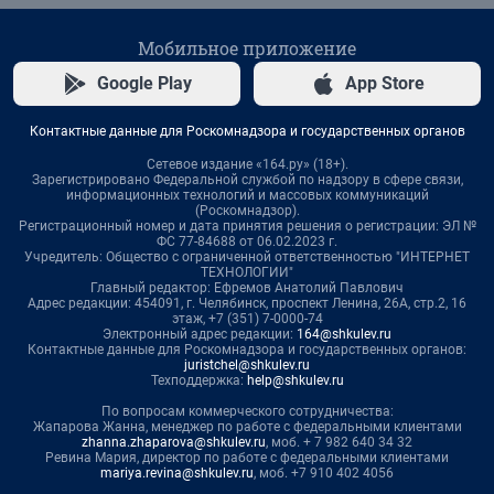
Мобильное приложение
Google Play
App Store
Контактные данные для Роскомнадзора и государственных органов
Сетевое издание «164.ру» (18+).
Зарегистрировано Федеральной службой по надзору в сфере связи,
информационных технологий и массовых коммуникаций
(Роскомнадзор).
Регистрационный номер и дата принятия решения о регистрации: ЭЛ №
ФС 77-84688 от 06.02.2023 г.
Учредитель: Общество с ограниченной ответственностью "ИНТЕРНЕТ
ТЕХНОЛОГИИ"
Главный редактор: Ефремов Анатолий Павлович
Адрес редакции: 454091, г. Челябинск, проспект Ленина, 26А, стр.2, 16
этаж, +7 (351) 7-0000-74
Электронный адрес редакции:
164@shkulev.ru
Контактные данные для Роскомнадзора и государственных органов:
juristchel@shkulev.ru
Техподдержка:
help@shkulev.ru
По вопросам коммерческого сотрудничества:
Жапарова Жанна, менеджер по работе с федеральными клиентами
zhanna.zhaparova@shkulev.ru
, моб. + 7 982 640 34 32
Ревина Мария, директор по работе с федеральными клиентами
mariya.revina@shkulev.ru
, моб. +7 910 402 4056