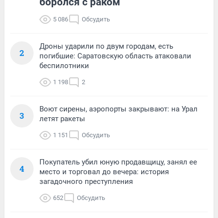
боролся с раком
5 086
Обсудить
Дроны ударили по двум городам, есть
2
погибшие: Саратовскую область атаковали
беспилотники
1 198
2
Воют сирены, аэропорты закрывают: на Урал
3
летят ракеты
1 151
Обсудить
Покупатель убил юную продавщицу, занял ее
4
место и торговал до вечера: история
загадочного преступления
652
Обсудить