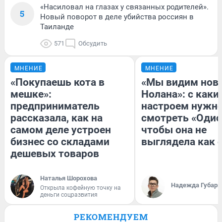
«Насиловал на глазах у связанных родителей».
5
Новый поворот в деле убийства россиян в
Таиланде
571
Обсудить
МНЕНИЕ
МНЕНИЕ
«Покупаешь кота в
«Мы видим нов
мешке»:
Нолана»: с каки
предприниматель
настроем нужн
рассказала, как на
смотреть «Одис
самом деле устроен
чтобы она не
бизнес со складами
выглядела как 
дешевых товаров
Наталья Шорохова
Надежда Губарь
Открыла кофейную точку на
деньги соцразвития
РЕКОМЕНДУЕМ