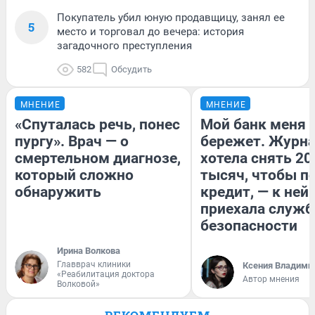
Покупатель убил юную продавщицу, занял ее
5
место и торговал до вечера: история
загадочного преступления
582
Обсудить
МНЕНИЕ
МНЕНИЕ
«Спуталась речь, понес
Мой банк меня
пургу». Врач — о
бережет. Журн
смертельном диагнозе,
хотела снять 20
который сложно
тысяч, чтобы п
обнаружить
кредит, — к ней
приехала служб
безопасности
Ирина Волкова
Главврач клиники
Ксения Владими
«Реабилитация доктора
Автор мнения
Волковой»