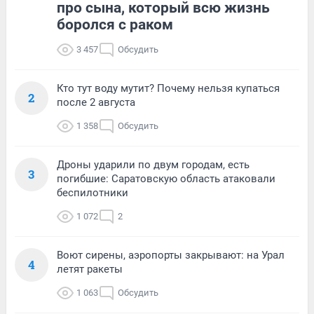
про сына, который всю жизнь
боролся с раком
3 457
Обсудить
Кто тут воду мутит? Почему нельзя купаться
2
после 2 августа
1 358
Обсудить
Дроны ударили по двум городам, есть
3
погибшие: Саратовскую область атаковали
беспилотники
1 072
2
Воют сирены, аэропорты закрывают: на Урал
4
летят ракеты
1 063
Обсудить