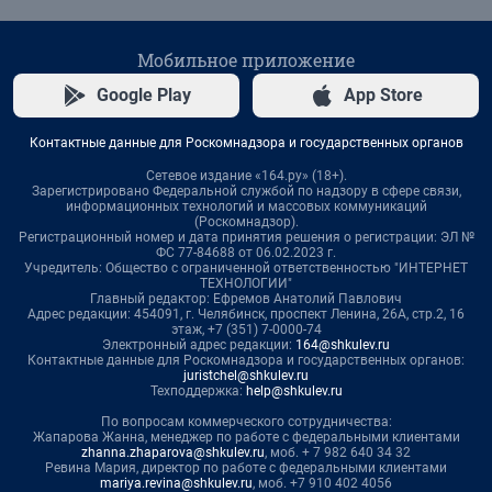
Мобильное приложение
Google Play
App Store
Контактные данные для Роскомнадзора и государственных органов
Сетевое издание «164.ру» (18+).
Зарегистрировано Федеральной службой по надзору в сфере связи,
информационных технологий и массовых коммуникаций
(Роскомнадзор).
Регистрационный номер и дата принятия решения о регистрации: ЭЛ №
ФС 77-84688 от 06.02.2023 г.
Учредитель: Общество с ограниченной ответственностью "ИНТЕРНЕТ
ТЕХНОЛОГИИ"
Главный редактор: Ефремов Анатолий Павлович
Адрес редакции: 454091, г. Челябинск, проспект Ленина, 26А, стр.2, 16
этаж, +7 (351) 7-0000-74
Электронный адрес редакции:
164@shkulev.ru
Контактные данные для Роскомнадзора и государственных органов:
juristchel@shkulev.ru
Техподдержка:
help@shkulev.ru
По вопросам коммерческого сотрудничества:
Жапарова Жанна, менеджер по работе с федеральными клиентами
zhanna.zhaparova@shkulev.ru
, моб. + 7 982 640 34 32
Ревина Мария, директор по работе с федеральными клиентами
mariya.revina@shkulev.ru
, моб. +7 910 402 4056