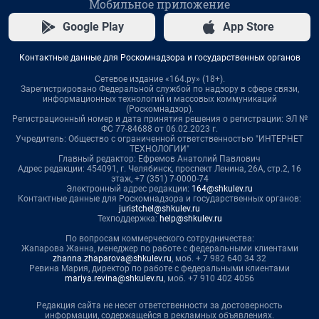
Мобильное приложение
Google Play
App Store
Контактные данные для Роскомнадзора и государственных органов
Сетевое издание «164.ру» (18+).
Зарегистрировано Федеральной службой по надзору в сфере связи,
информационных технологий и массовых коммуникаций
(Роскомнадзор).
Регистрационный номер и дата принятия решения о регистрации: ЭЛ №
ФС 77-84688 от 06.02.2023 г.
Учредитель: Общество с ограниченной ответственностью "ИНТЕРНЕТ
ТЕХНОЛОГИИ"
Главный редактор: Ефремов Анатолий Павлович
Адрес редакции: 454091, г. Челябинск, проспект Ленина, 26А, стр.2, 16
этаж, +7 (351) 7-0000-74
Электронный адрес редакции:
164@shkulev.ru
Контактные данные для Роскомнадзора и государственных органов:
juristchel@shkulev.ru
Техподдержка:
help@shkulev.ru
По вопросам коммерческого сотрудничества:
Жапарова Жанна, менеджер по работе с федеральными клиентами
zhanna.zhaparova@shkulev.ru
, моб. + 7 982 640 34 32
Ревина Мария, директор по работе с федеральными клиентами
mariya.revina@shkulev.ru
, моб. +7 910 402 4056
Редакция сайта не несет ответственности за достоверность
информации, содержащейся в рекламных объявлениях.