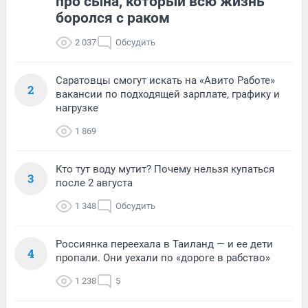
про сына, который всю жизнь
боролся с раком
2 037
Обсудить
Саратовцы смогут искать на «Авито Работе»
2
вакансии по подходящей зарплате, графику и
нагрузке
1 869
Кто тут воду мутит? Почему нельзя купаться
3
после 2 августа
1 348
Обсудить
Россиянка переехала в Таиланд — и ее дети
4
пропали. Они уехали по «дороге в рабство»
1 238
5