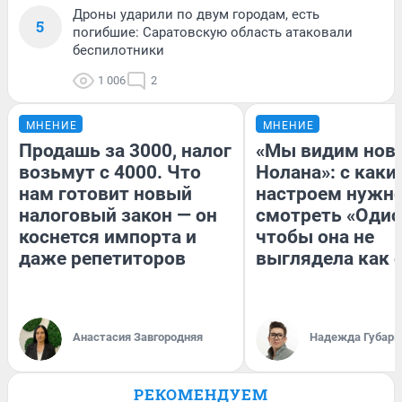
Дроны ударили по двум городам, есть
5
погибшие: Саратовскую область атаковали
беспилотники
1 006
2
МНЕНИЕ
МНЕНИЕ
Продашь за 3000, налог
«Мы видим нов
возьмут с 4000. Что
Нолана»: с каки
нам готовит новый
настроем нужн
налоговый закон — он
смотреть «Одис
коснется импорта и
чтобы она не
даже репетиторов
выглядела как 
Анастасия Завгородняя
Надежда Губарь
РЕКОМЕНДУЕМ