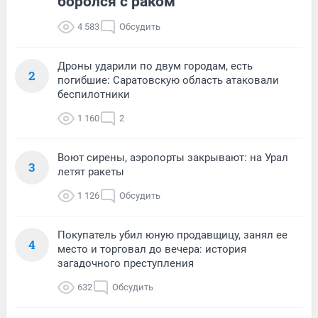
боролся с раком
4 583
Обсудить
Дроны ударили по двум городам, есть
2
погибшие: Саратовскую область атаковали
беспилотники
1 160
2
Воют сирены, аэропорты закрывают: на Урал
3
летят ракеты
1 126
Обсудить
Покупатель убил юную продавщицу, занял ее
4
место и торговал до вечера: история
загадочного преступления
632
Обсудить