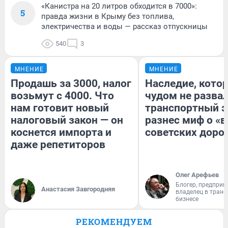
«Канистра на 20 литров обходится в 7000»:
5
правда жизни в Крыму без топлива,
электричества и воды — рассказ отпускницы
540
3
МНЕНИЕ
МНЕНИЕ
Продашь за 3000, налог
Наследие, кото
возьмут с 4000. Что
чудом не разва
нам готовит новый
транспортный э
налоговый закон — он
разнес миф о «
коснется импорта и
советских доро
даже репетиторов
Олег Арефьев
Блогер, предприн
Анастасия Завгородняя
владелец в тран
бизнесе
РЕКОМЕНДУЕМ