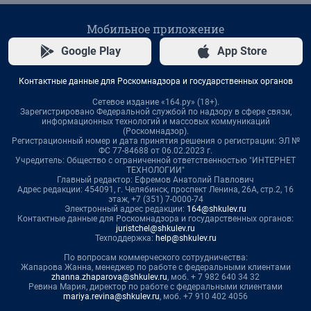
Мобильное приложение
Google Play
App Store
Контактные данные для Роскомнадзора и государственных органов
Сетевое издание «164.ру» (18+).
Зарегистрировано Федеральной службой по надзору в сфере связи,
информационных технологий и массовых коммуникаций
(Роскомнадзор).
Регистрационный номер и дата принятия решения о регистрации: ЭЛ №
ФС 77-84688 от 06.02.2023 г.
Учредитель: Общество с ограниченной ответственностью "ИНТЕРНЕТ
ТЕХНОЛОГИИ"
Главный редактор: Ефремов Анатолий Павлович
Адрес редакции: 454091, г. Челябинск, проспект Ленина, 26А, стр.2, 16
этаж, +7 (351) 7-0000-74
Электронный адрес редакции:
164@shkulev.ru
Контактные данные для Роскомнадзора и государственных органов:
juristchel@shkulev.ru
Техподдержка:
help@shkulev.ru
По вопросам коммерческого сотрудничества:
Жапарова Жанна, менеджер по работе с федеральными клиентами
zhanna.zhaparova@shkulev.ru
, моб. + 7 982 640 34 32
Ревина Мария, директор по работе с федеральными клиентами
mariya.revina@shkulev.ru
, моб. +7 910 402 4056