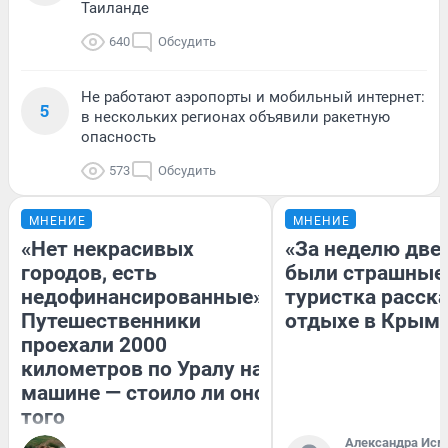
Таиланде
640
Обсудить
Не работают аэропорты и мобильный интернет:
5
в нескольких регионах объявили ракетную
опасность
573
Обсудить
МНЕНИЕ
МНЕНИЕ
«Нет некрасивых
«За неделю две
городов, есть
были страшные
недофинансированные».
туристка расска
Путешественники
отдыхе в Крым
проехали 2000
километров по Уралу на
машине — стоило ли оно
того
Александра Исм