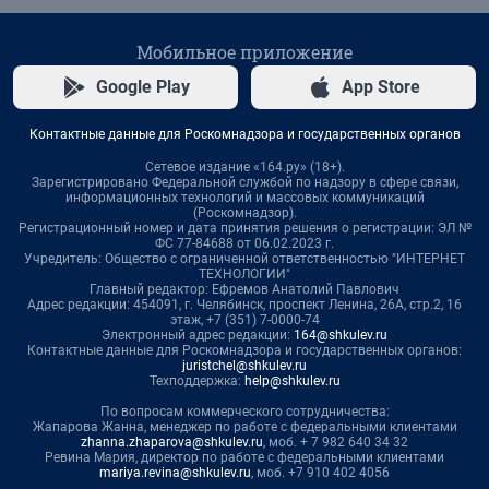
Мобильное приложение
Google Play
App Store
Контактные данные для Роскомнадзора и государственных органов
Сетевое издание «164.ру» (18+).
Зарегистрировано Федеральной службой по надзору в сфере связи,
информационных технологий и массовых коммуникаций
(Роскомнадзор).
Регистрационный номер и дата принятия решения о регистрации: ЭЛ №
ФС 77-84688 от 06.02.2023 г.
Учредитель: Общество с ограниченной ответственностью "ИНТЕРНЕТ
ТЕХНОЛОГИИ"
Главный редактор: Ефремов Анатолий Павлович
Адрес редакции: 454091, г. Челябинск, проспект Ленина, 26А, стр.2, 16
этаж, +7 (351) 7-0000-74
Электронный адрес редакции:
164@shkulev.ru
Контактные данные для Роскомнадзора и государственных органов:
juristchel@shkulev.ru
Техподдержка:
help@shkulev.ru
По вопросам коммерческого сотрудничества:
Жапарова Жанна, менеджер по работе с федеральными клиентами
zhanna.zhaparova@shkulev.ru
, моб. + 7 982 640 34 32
Ревина Мария, директор по работе с федеральными клиентами
mariya.revina@shkulev.ru
, моб. +7 910 402 4056