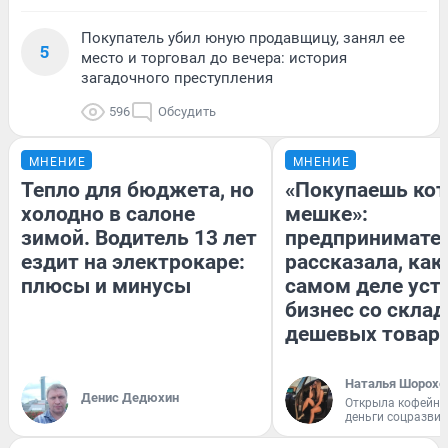
Покупатель убил юную продавщицу, занял ее
5
место и торговал до вечера: история
загадочного преступления
596
Обсудить
МНЕНИЕ
МНЕНИЕ
Тепло для бюджета, но
«Покупаешь кот
холодно в салоне
мешке»:
зимой. Водитель 13 лет
предпринимате
ездит на электрокаре:
рассказала, как
плюсы и минусы
самом деле уст
бизнес со скла
дешевых товар
Наталья Шорохо
Денис Дедюхин
Открыла кофейну
деньги соцразви