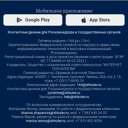
Мобильное приложение
Google Play
App Store
Контактные данные для Роскомнадзора и государственных органов
Сетевое издание «164.ру» (18+).
Зарегистрировано Федеральной службой по надзору в сфере связи,
информационных технологий и массовых коммуникаций
(Роскомнадзор).
Регистрационный номер и дата принятия решения о регистрации: ЭЛ №
ФС 77-84688 от 06.02.2023 г.
Учредитель: Общество с ограниченной ответственностью "ИНТЕРНЕТ
ТЕХНОЛОГИИ"
Главный редактор: Ефремов Анатолий Павлович
Адрес редакции: 454091, г. Челябинск, проспект Ленина, 26А, стр.2, 16
этаж, +7 (351) 7-0000-74
Электронный адрес редакции:
164@shkulev.ru
Контактные данные для Роскомнадзора и государственных органов:
juristchel@shkulev.ru
Техподдержка:
help@shkulev.ru
По вопросам коммерческого сотрудничества:
Жапарова Жанна, менеджер по работе с федеральными клиентами
zhanna.zhaparova@shkulev.ru
, моб. + 7 982 640 34 32
Ревина Мария, директор по работе с федеральными клиентами
mariya.revina@shkulev.ru
, моб. +7 910 402 4056