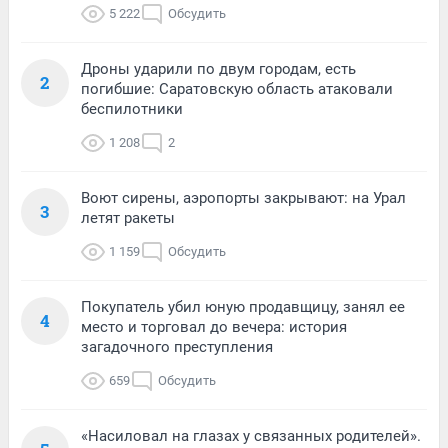
5 222
Обсудить
Дроны ударили по двум городам, есть
2
погибшие: Саратовскую область атаковали
беспилотники
1 208
2
Воют сирены, аэропорты закрывают: на Урал
3
летят ракеты
1 159
Обсудить
Покупатель убил юную продавщицу, занял ее
4
место и торговал до вечера: история
загадочного преступления
659
Обсудить
«Насиловал на глазах у связанных родителей».