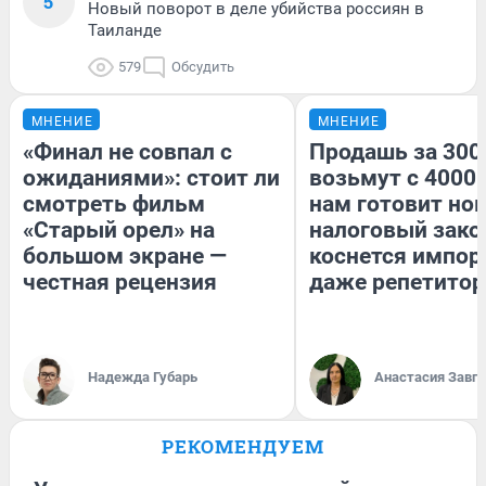
5
Новый поворот в деле убийства россиян в
Таиланде
579
Обсудить
МНЕНИЕ
МНЕНИЕ
«Финал не совпал с
Продашь за 3000
ожиданиями»: стоит ли
возьмут с 4000.
смотреть фильм
нам готовит но
«Старый орел» на
налоговый зако
большом экране —
коснется импор
честная рецензия
даже репетитор
Надежда Губарь
Анастасия Завг
РЕКОМЕНДУЕМ