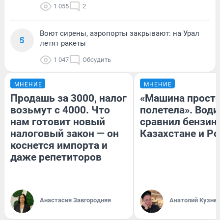
1 055
2
Воют сирены, аэропорты закрывают: на Урал
5
летят ракеты
1 047
Обсудить
МНЕНИЕ
МНЕНИЕ
Продашь за 3000, налог
«Машина прост
возьмут с 4000. Что
полетела». Води
нам готовит новый
сравнил бензин
налоговый закон — он
Казахстане и Р
коснется импорта и
даже репетиторов
Анастасия Завгородняя
Анатолий Кузне