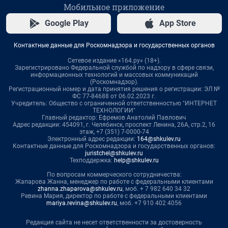
Мобильное приложение
Google Play
App Store
Контактные данные для Роскомнадзора и государственных органов
Сетевое издание «164.ру» (18+).
Зарегистрировано Федеральной службой по надзору в сфере связи,
информационных технологий и массовых коммуникаций
(Роскомнадзор).
Регистрационный номер и дата принятия решения о регистрации: ЭЛ №
ФС 77-84688 от 06.02.2023 г.
Учредитель: Общество с ограниченной ответственностью "ИНТЕРНЕТ
ТЕХНОЛОГИИ"
Главный редактор: Ефремов Анатолий Павлович
Адрес редакции: 454091, г. Челябинск, проспект Ленина, 26А, стр.2, 16
этаж, +7 (351) 7-0000-74
Электронный адрес редакции:
164@shkulev.ru
Контактные данные для Роскомнадзора и государственных органов:
juristchel@shkulev.ru
Техподдержка:
help@shkulev.ru
По вопросам коммерческого сотрудничества:
Жапарова Жанна, менеджер по работе с федеральными клиентами
zhanna.zhaparova@shkulev.ru
, моб. + 7 982 640 34 32
Ревина Мария, директор по работе с федеральными клиентами
mariya.revina@shkulev.ru
, моб. +7 910 402 4056
Редакция сайта не несет ответственности за достоверность