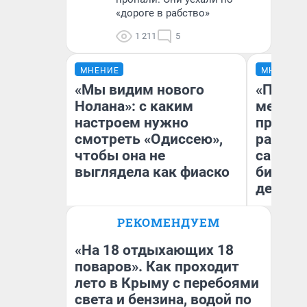
«дороге в рабство»
1 211
5
МНЕНИЕ
МНЕНИЕ
«Мы видим нового
«Покуп
Нолана»: с каким
мешке»
настроем нужно
предпр
смотреть «Одиссею»,
рассказ
чтобы она не
самом 
выглядела как фиаско
бизнес
дешевы
РЕКОМЕНДУЕМ
На
Надежда Губарь
От
де
«На 18 отдыхающих 18
поваров». Как проходит
лето в Крыму с перебоями
света и бензина, водой по