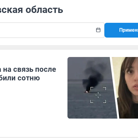
вская область
Примен
 на связь после
сбили сотню