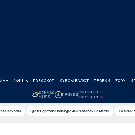
АММА
АФИША
ГОРОСКОП
КУРСЫ ВАЛЮТ
ПРОБКИ
ZODY
И
USD 80,93
СЕЙЧАС
4
ПРОБКИ
+28°C
EUR 93,19
кого вокзала
Где в Саратове конкурс 450 человек на место
Политобз