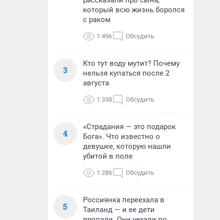
рассказали про сына,
который всю жизнь боролся
с раком
1 496
Обсудить
Кто тут воду мутит? Почему
3
нельзя купаться после 2
августа
1 338
Обсудить
«Страдания — это подарок
4
Бога». Что известно о
девушке, которую нашли
убитой в поле
1 286
Обсудить
Россиянка переехала в
5
Таиланд — и ее дети
пропали. Они уехали по