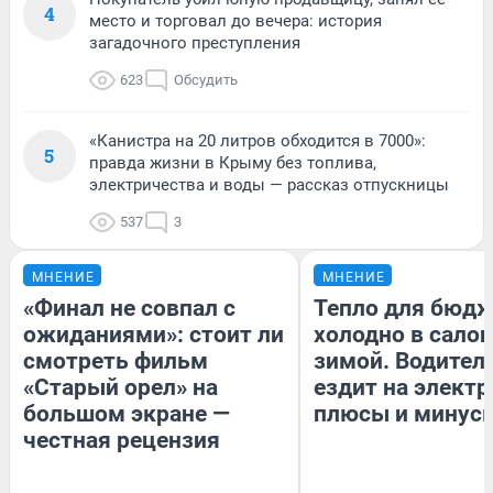
4
место и торговал до вечера: история
загадочного преступления
623
Обсудить
«Канистра на 20 литров обходится в 7000»:
5
правда жизни в Крыму без топлива,
электричества и воды — рассказ отпускницы
537
3
МНЕНИЕ
МНЕНИЕ
«Финал не совпал с
Тепло для бюдж
ожиданиями»: стоит ли
холодно в сало
смотреть фильм
зимой. Водитель
«Старый орел» на
ездит на электр
большом экране —
плюсы и минус
честная рецензия