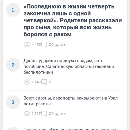
«Последнюю в жизни четверть
1
закончил лишь с одной
четверкой». Родители рассказали
про сына, который всю жизнь
боролся с раком
4 455
Обсудить
Дроны ударили по двум городам, есть
2
погибшие: Саратовскую область атаковали
беспилотники
1 149
2
Воют сирены, аэропорты закрывают: на Урал
3
летят ракеты
1 117
Обсудить
Покупатель убил юную продавщицу, занял ее