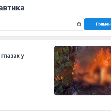
автика
Примен
 глазах у