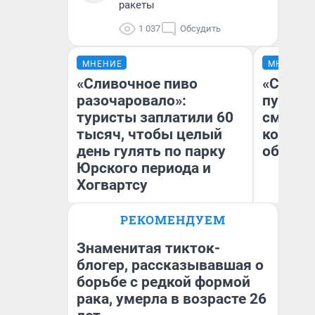
ракеты
1 037
Обсудить
МНЕНИЕ
МНЕНИЕ
«Сливочное пиво
«Спутал
разочаровало»:
пургу».
туристы заплатили 60
смерте
тысяч, чтобы целый
которы
день гулять по парку
обнару
Юрского периода и
Хогвартсу
Ир
РЕКОМЕНДУЕМ
Гл
Яна Шаламова
«Р
Во
Знаменитая тикток-
блогер, рассказывавшая о
борьбе с редкой формой
рака, умерла в возрасте 26