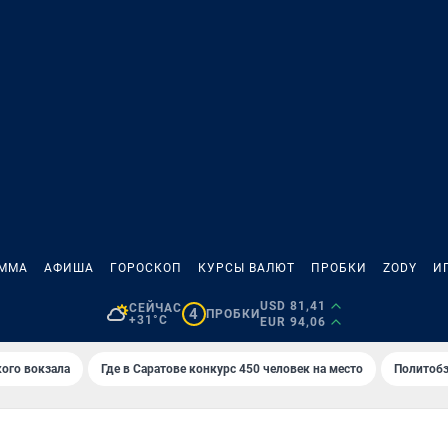
АММА
АФИША
ГОРОСКОП
КУРСЫ ВАЛЮТ
ПРОБКИ
ZODY
И
USD 81,41
СЕЙЧАС
4
ПРОБКИ
+31°C
EUR 94,06
кого вокзала
Где в Саратове конкурс 450 человек на место
Политобз