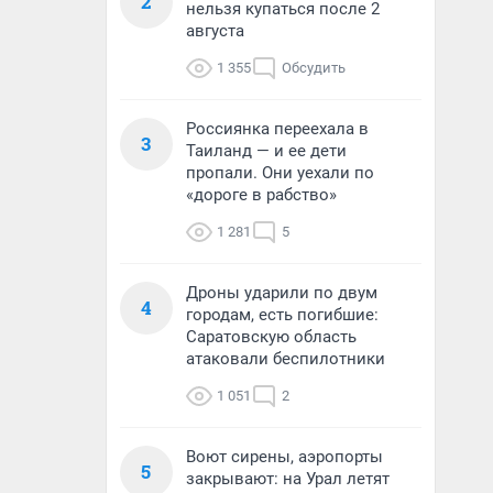
2
нельзя купаться после 2
августа
1 355
Обсудить
Россиянка переехала в
3
Таиланд — и ее дети
пропали. Они уехали по
«дороге в рабство»
1 281
5
Дроны ударили по двум
4
городам, есть погибшие:
Саратовскую область
атаковали беспилотники
1 051
2
Воют сирены, аэропорты
5
закрывают: на Урал летят