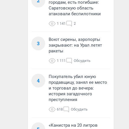
2
городам, есть погибшие:
Саратовскую область
атаковали беспилотники
1 141
2
Воют сирены, аэропорты
3
закрывают: на Урал летят
ракеты
1 111
Обсудить
Покупатель убил юную
4
продавщицу, занял ее место
и торговал до вечера:
история загадочного
преступления
618
Обсудить
«Канистра на 20 литров