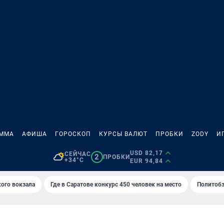
АММА
АФИША
ГОРОСКОП
КУРСЫ ВАЛЮТ
ПРОБКИ
ZODY
И
USD 82,17
СЕЙЧАС
2
ПРОБКИ
+34°C
EUR 94,84
кого вокзала
Где в Саратове конкурс 450 человек на место
Политобз