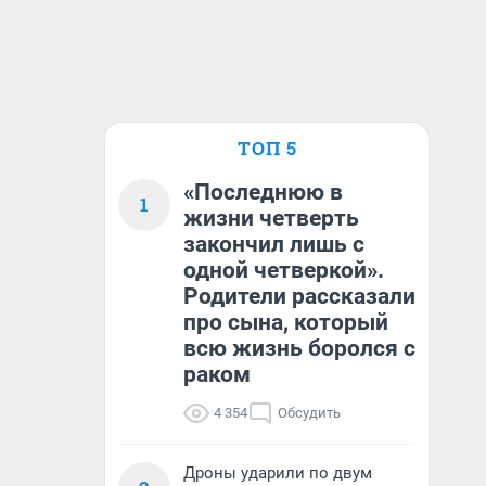
ТОП 5
«Последнюю в
1
жизни четверть
закончил лишь с
одной четверкой».
Родители рассказали
про сына, который
всю жизнь боролся с
раком
4 354
Обсудить
Дроны ударили по двум