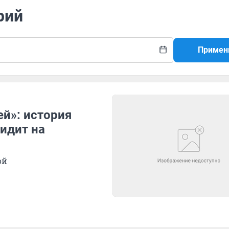
рий
Примен
ей»: история
сидит на
ой