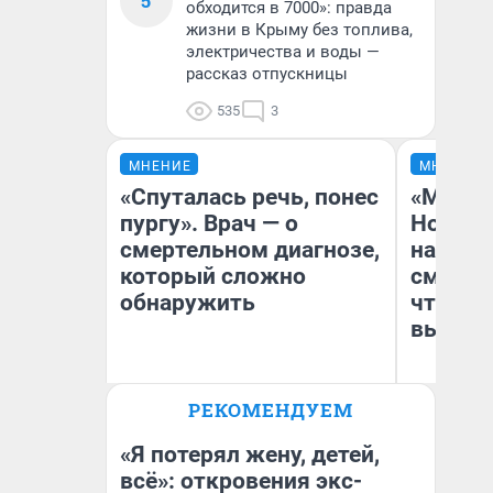
5
обходится в 7000»: правда
жизни в Крыму без топлива,
электричества и воды —
рассказ отпускницы
535
3
МНЕНИЕ
МНЕНИЕ
«Спуталась речь, понес
«Мы ви
пургу». Врач — о
Нолана
смертельном диагнозе,
настро
который сложно
смотре
обнаружить
чтобы 
выгляд
Ирина Волкова
РЕКОМЕНДУЕМ
Главврач клиники
На
«Реабилитация доктора
Волковой»
«Я потерял жену, детей,
всё»: откровения экс-