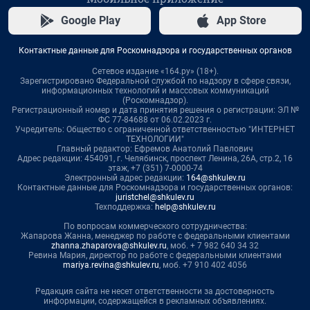
Google Play
App Store
Контактные данные для Роскомнадзора и государственных органов
Сетевое издание «164.ру» (18+).
Зарегистрировано Федеральной службой по надзору в сфере связи,
информационных технологий и массовых коммуникаций
(Роскомнадзор).
Регистрационный номер и дата принятия решения о регистрации: ЭЛ №
ФС 77-84688 от 06.02.2023 г.
Учредитель: Общество с ограниченной ответственностью "ИНТЕРНЕТ
ТЕХНОЛОГИИ"
Главный редактор: Ефремов Анатолий Павлович
Адрес редакции: 454091, г. Челябинск, проспект Ленина, 26А, стр.2, 16
этаж, +7 (351) 7-0000-74
Электронный адрес редакции:
164@shkulev.ru
Контактные данные для Роскомнадзора и государственных органов:
juristchel@shkulev.ru
Техподдержка:
help@shkulev.ru
По вопросам коммерческого сотрудничества:
Жапарова Жанна, менеджер по работе с федеральными клиентами
zhanna.zhaparova@shkulev.ru
, моб. + 7 982 640 34 32
Ревина Мария, директор по работе с федеральными клиентами
mariya.revina@shkulev.ru
, моб. +7 910 402 4056
Редакция сайта не несет ответственности за достоверность
информации, содержащейся в рекламных объявлениях.