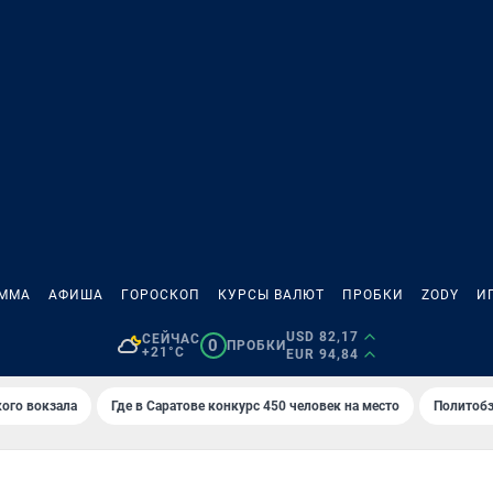
АММА
АФИША
ГОРОСКОП
КУРСЫ ВАЛЮТ
ПРОБКИ
ZODY
И
USD 82,17
СЕЙЧАС
0
ПРОБКИ
+21°C
EUR 94,84
кого вокзала
Где в Саратове конкурс 450 человек на место
Политобз