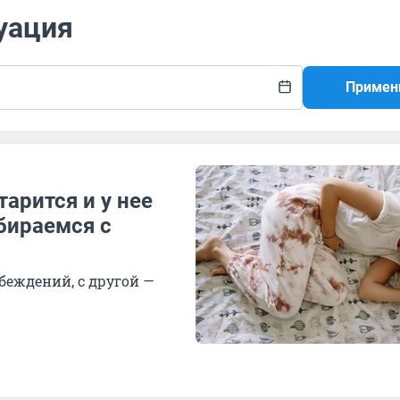
уация
Примен
арится и у нее
збираемся с
беждений, с другой —