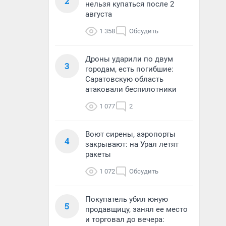
2
нельзя купаться после 2
августа
1 358
Обсудить
Дроны ударили по двум
3
городам, есть погибшие:
Саратовскую область
атаковали беспилотники
1 077
2
Воют сирены, аэропорты
4
закрывают: на Урал летят
ракеты
1 072
Обсудить
Покупатель убил юную
5
продавщицу, занял ее место
и торговал до вечера: