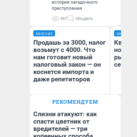
история загадочного
преступления
587
Обсудить
МНЕНИЕ
МНЕНИЕ
Продашь за 3000, налог
Кварти
возьмут с 4000. Что
но деш
нам готовит новый
рынок 
налоговый закон — он
сейчас
коснется импорта и
даже репетиторов
РЕКОМЕНДУЕМ
Ек
Анастасия Завгородняя
ди
не
Слизни атакуют: как
спасти цветник от
вредителей — три
копеечных способа