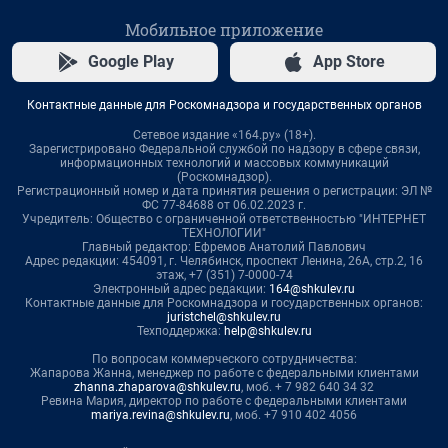
Мобильное приложение
Google Play
App Store
Контактные данные для Роскомнадзора и государственных органов
Сетевое издание «164.ру» (18+).
Зарегистрировано Федеральной службой по надзору в сфере связи,
информационных технологий и массовых коммуникаций
(Роскомнадзор).
Регистрационный номер и дата принятия решения о регистрации: ЭЛ №
ФС 77-84688 от 06.02.2023 г.
Учредитель: Общество с ограниченной ответственностью "ИНТЕРНЕТ
ТЕХНОЛОГИИ"
Главный редактор: Ефремов Анатолий Павлович
Адрес редакции: 454091, г. Челябинск, проспект Ленина, 26А, стр.2, 16
этаж, +7 (351) 7-0000-74
Электронный адрес редакции:
164@shkulev.ru
Контактные данные для Роскомнадзора и государственных органов:
juristchel@shkulev.ru
Техподдержка:
help@shkulev.ru
По вопросам коммерческого сотрудничества:
Жапарова Жанна, менеджер по работе с федеральными клиентами
zhanna.zhaparova@shkulev.ru
, моб. + 7 982 640 34 32
Ревина Мария, директор по работе с федеральными клиентами
mariya.revina@shkulev.ru
, моб. +7 910 402 4056