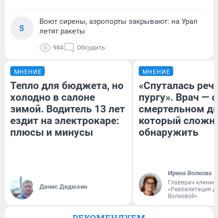
Воют сирены, аэропорты закрывают: на Урал
5
летят ракеты
984
Обсудить
МНЕНИЕ
МНЕНИЕ
Тепло для бюджета, но
«Спуталась речь
холодно в салоне
пургу». Врач — о
зимой. Водитель 13 лет
смертельном ди
ездит на электрокаре:
который сложн
плюсы и минусы
обнаружить
Ирина Волкова
Главврач клиник
Денис Дедюхин
«Реабилитация д
Волковой»
РЕКОМЕНДУЕМ