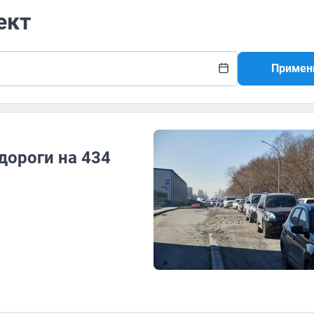
ект
Примен
дороги на 434