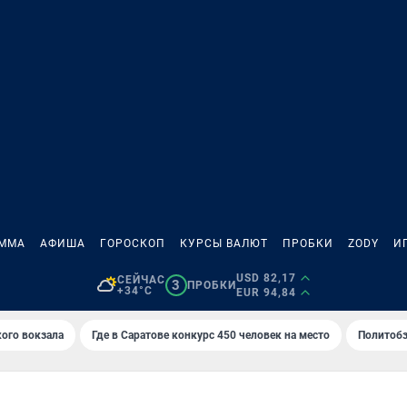
АММА
АФИША
ГОРОСКОП
КУРСЫ ВАЛЮТ
ПРОБКИ
ZODY
И
USD 82,17
СЕЙЧАС
3
ПРОБКИ
+34°C
EUR 94,84
кого вокзала
Где в Саратове конкурс 450 человек на место
Политобз