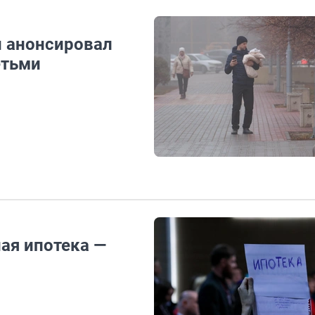
н анонсировал
етьми
ная ипотека —