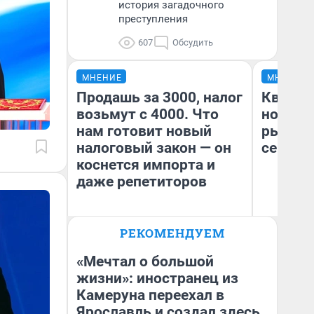
история загадочного
преступления
607
Обсудить
МНЕНИЕ
МНЕНИЕ
Продашь за 3000, налог
Кварти
возьмут с 4000. Что
но деш
нам готовит новый
рынок 
налоговый закон — он
сейчас
коснется импорта и
даже репетиторов
РЕКОМЕНДУЕМ
Ек
Анастасия Завгородняя
ди
не
«Мечтал о большой
жизни»: иностранец из
Камеруна переехал в
Ярославль и создал здесь