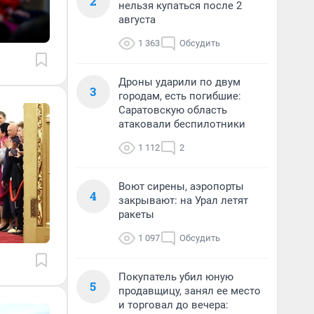
2
нельзя купаться после 2
августа
1 363
Обсудить
Дроны ударили по двум
3
городам, есть погибшие:
Саратовскую область
атаковали беспилотники
1 112
2
Воют сирены, аэропорты
4
закрывают: на Урал летят
ракеты
1 097
Обсудить
Покупатель убил юную
5
продавщицу, занял ее место
и торговал до вечера: