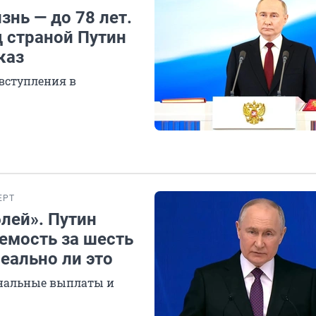
знь — до 78 лет.
 страной Путин
каз
 вступления в
ЕРТ
лей». Путин
емость за шесть
еально ли это
ональные выплаты и