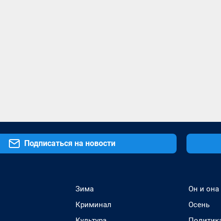
Подписаться на новости
Зима
Он и она
Криминал
Осень
Культура
Политик