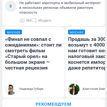
Не работают аэропорты и мобильный интернет:
5
в нескольких регионах объявили ракетную
опасность
583
Обсудить
МНЕНИЕ
МНЕНИЕ
«Финал не совпал с
Продашь за 3000
ожиданиями»: стоит ли
возьмут с 4000.
смотреть фильм
нам готовит но
«Старый орел» на
налоговый зако
большом экране —
коснется импор
честная рецензия
даже репетитор
Надежда Губарь
Анастасия Завг
РЕКОМЕНДУЕМ