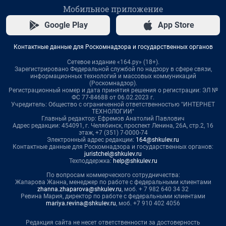
Мобильное приложение
Google Play
App Store
Контактные данные для Роскомнадзора и государственных органов
Сетевое издание «164.ру» (18+).
Зарегистрировано Федеральной службой по надзору в сфере связи,
информационных технологий и массовых коммуникаций
(Роскомнадзор).
Регистрационный номер и дата принятия решения о регистрации: ЭЛ №
ФС 77-84688 от 06.02.2023 г.
Учредитель: Общество с ограниченной ответственностью "ИНТЕРНЕТ
ТЕХНОЛОГИИ"
Главный редактор: Ефремов Анатолий Павлович
Адрес редакции: 454091, г. Челябинск, проспект Ленина, 26А, стр.2, 16
этаж, +7 (351) 7-0000-74
Электронный адрес редакции:
164@shkulev.ru
Контактные данные для Роскомнадзора и государственных органов:
juristchel@shkulev.ru
Техподдержка:
help@shkulev.ru
По вопросам коммерческого сотрудничества:
Жапарова Жанна, менеджер по работе с федеральными клиентами
zhanna.zhaparova@shkulev.ru
, моб. + 7 982 640 34 32
Ревина Мария, директор по работе с федеральными клиентами
mariya.revina@shkulev.ru
, моб. +7 910 402 4056
Редакция сайта не несет ответственности за достоверность