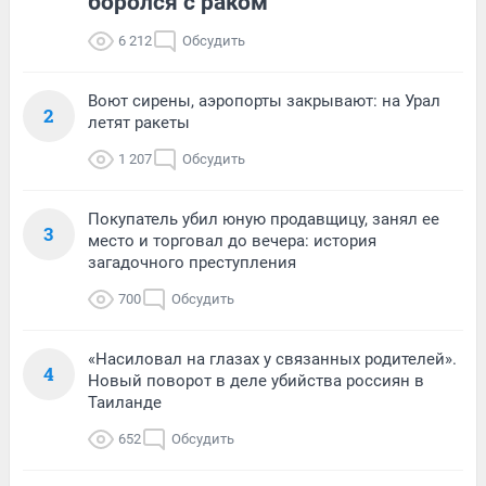
боролся с раком
6 212
Обсудить
Воют сирены, аэропорты закрывают: на Урал
2
летят ракеты
1 207
Обсудить
Покупатель убил юную продавщицу, занял ее
3
место и торговал до вечера: история
загадочного преступления
700
Обсудить
«Насиловал на глазах у связанных родителей».
4
Новый поворот в деле убийства россиян в
Таиланде
652
Обсудить