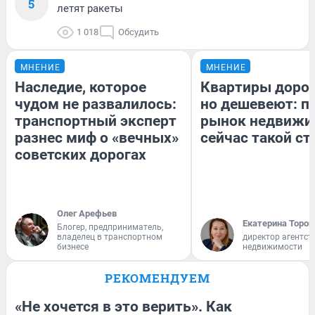
5
летят ракеты
1 018
Обсудить
МНЕНИЕ
МНЕНИЕ
Наследие, которое
Квартиры доро
чудом не развалилось:
но дешевеют: п
транспортный эксперт
рынок недвижи
разнес миф о «вечных»
сейчас такой с
советских дорогах
Олег Арефьев
Екатерина Тороп
Блогер, предприниматель,
владелец в транспортном
директор агентст
бизнесе
недвижимости
РЕКОМЕНДУЕМ
«Не хочется в это верить». Как