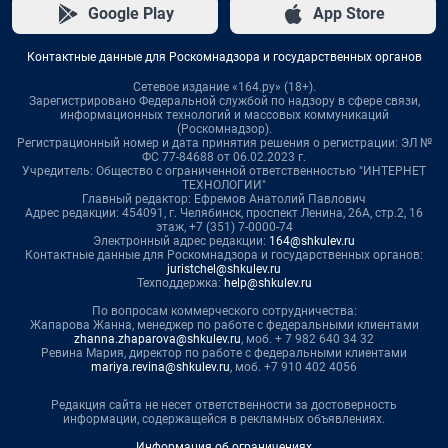
Google Play
App Store
Контактные данные для Роскомнадзора и государственных органов
Сетевое издание «164.ру» (18+).
Зарегистрировано Федеральной службой по надзору в сфере связи,
информационных технологий и массовых коммуникаций
(Роскомнадзор).
Регистрационный номер и дата принятия решения о регистрации: ЭЛ №
ФС 77-84688 от 06.02.2023 г.
Учредитель: Общество с ограниченной ответственностью "ИНТЕРНЕТ
ТЕХНОЛОГИИ"
Главный редактор: Ефремов Анатолий Павлович
Адрес редакции: 454091, г. Челябинск, проспект Ленина, 26А, стр.2, 16
этаж, +7 (351) 7-0000-74
Электронный адрес редакции:
164@shkulev.ru
Контактные данные для Роскомнадзора и государственных органов:
juristchel@shkulev.ru
Техподдержка:
help@shkulev.ru
По вопросам коммерческого сотрудничества:
Жапарова Жанна, менеджер по работе с федеральными клиентами
zhanna.zhaparova@shkulev.ru
, моб. + 7 982 640 34 32
Ревина Мария, директор по работе с федеральными клиентами
mariya.revina@shkulev.ru
, моб. +7 910 402 4056
Редакция сайта не несет ответственности за достоверность
информации, содержащейся в рекламных объявлениях.
Информация об ограничениях