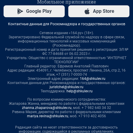
Мобильное приложение
Google Play
App Store
Контактные данные для Роскомнадзора и государственных органов
Сетевое издание «164.ру» (18+).
Зарегистрировано Федеральной службой по надзору в сфере связи,
информационных технологий и массовых коммуникаций
(Роскомнадзор).
Регистрационный номер и дата принятия решения о регистрации: ЭЛ №
ФС 77-84688 от 06.02.2023 г.
Учредитель: Общество с ограниченной ответственностью "ИНТЕРНЕТ
ТЕХНОЛОГИИ"
Главный редактор: Ефремов Анатолий Павлович
Адрес редакции: 454091, г. Челябинск, проспект Ленина, 26А, стр.2, 16
этаж, +7 (351) 7-0000-74
Электронный адрес редакции:
164@shkulev.ru
Контактные данные для Роскомнадзора и государственных органов:
juristchel@shkulev.ru
Техподдержка:
help@shkulev.ru
По вопросам коммерческого сотрудничества:
Жапарова Жанна, менеджер по работе с федеральными клиентами
zhanna.zhaparova@shkulev.ru
, моб. + 7 982 640 34 32
Ревина Мария, директор по работе с федеральными клиентами
mariya.revina@shkulev.ru
, моб. +7 910 402 4056
Редакция сайта не несет ответственности за достоверность
информации, содержащейся в рекламных объявлениях.