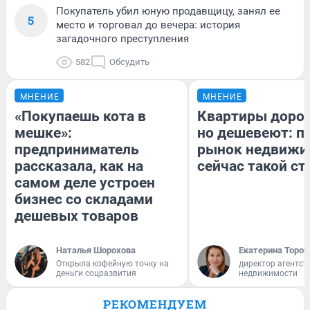
Покупатель убил юную продавщицу, занял ее
5
место и торговал до вечера: история
загадочного преступления
582
Обсудить
МНЕНИЕ
МНЕНИЕ
«Покупаешь кота в
Квартиры доро
мешке»:
но дешевеют: п
предприниматель
рынок недвижи
рассказала, как на
сейчас такой с
самом деле устроен
бизнес со складами
дешевых товаров
Наталья Шорохова
Екатерина Тороп
Открыла кофейную точку на
директор агентст
деньги соцразвития
недвижимости
РЕКОМЕНДУЕМ