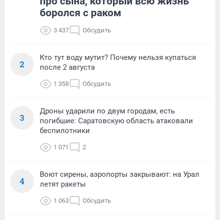
про сына, который всю жизнь
боролся с раком
3 437
Обсудить
Кто тут воду мутит? Почему нельзя купаться
2
после 2 августа
1 358
Обсудить
Дроны ударили по двум городам, есть
3
погибшие: Саратовскую область атаковали
беспилотники
1 071
2
Воют сирены, аэропорты закрывают: на Урал
4
летят ракеты
1 063
Обсудить