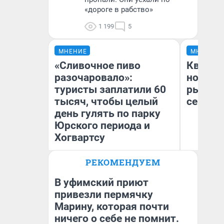
«дороге в рабство»
1 199
5
МНЕНИЕ
МНЕНИЕ
«Сливочное пиво
Кварти
разочаровало»:
но деш
туристы заплатили 60
рынок 
тысяч, чтобы целый
сейчас
день гулять по парку
Юрского периода и
Хогвартсу
РЕКОМЕНДУЕМ
Ек
Яна Шаламова
ди
не
В уфимский приют
привезли пермячку
Марину, которая почти
ничего о себе не помнит.