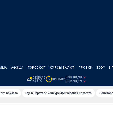
АММА
АФИША
ГОРОСКОП
КУРСЫ ВАЛЮТ
ПРОБКИ
ZODY
И
USD 80,93
СЕЙЧАС
5
ПРОБКИ
+21°C
EUR 93,19
кого вокзала
Где в Саратове конкурс 450 человек на место
Политобз