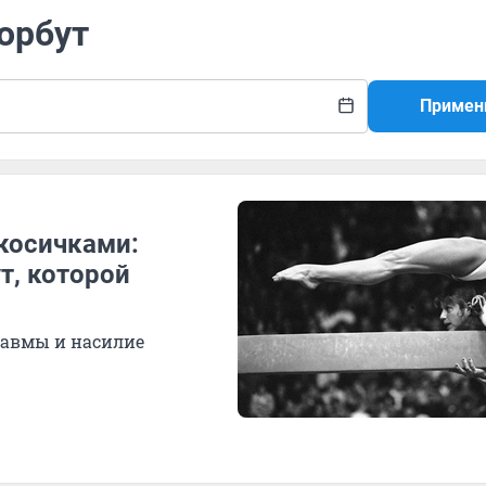
Корбут
Примен
косичками:
т, которой
равмы и насилие