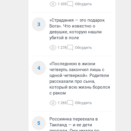
1 335
Обсудить
«Страдания — это подарок
3
Бога». Что известно о
девушке, которую нашли
убитой в поле
1 278
Обсудить
«Последнюю в жизни
4
четверть закончил лишь с
одной четверкой». Родители
рассказали про сына,
который всю жизнь боролся
с раком
1 265
Обсудить
Россиянка переехала в
5
Таиланд — и ее дети
пропали. Они уехали по